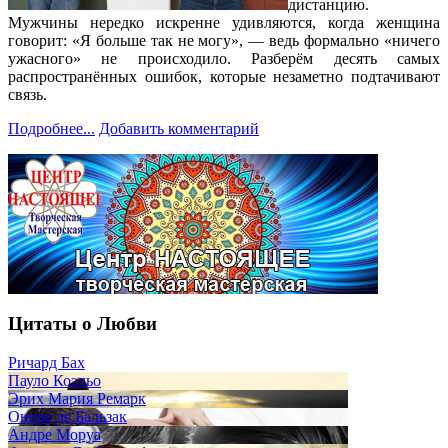
дистанцию.
Мужчины нередко искренне удивляются, когда женщина
говорит: «Я больше так не могу», — ведь формально «ничего
ужасного» не происходило. Разберём десять самых
распространённых ошибок, которые незаметно подтачивают
связь.
Подробнее...
Добавить комментарий
Цитаты о Любви
Ричард Бах
Пауло Коэльо
Эрих Мария Ремарк
Оноре де Бальзак
Андре Моруа