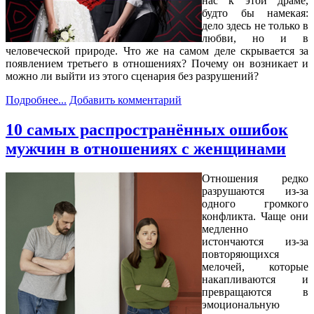
нас к этой драме,
будто бы намекая:
дело здесь не только в
любви, но и в
человеческой природе. Что же на самом деле скрывается за
появлением третьего в отношениях? Почему он возникает и
можно ли выйти из этого сценария без разрушений?
Подробнее...
Добавить комментарий
10 самых распространённых ошибок
мужчин в отношениях с женщинами
Отношения редко
разрушаются из-за
одного громкого
конфликта. Чаще они
медленно
истончаются из-за
повторяющихся
мелочей, которые
накапливаются и
превращаются в
эмоциональную