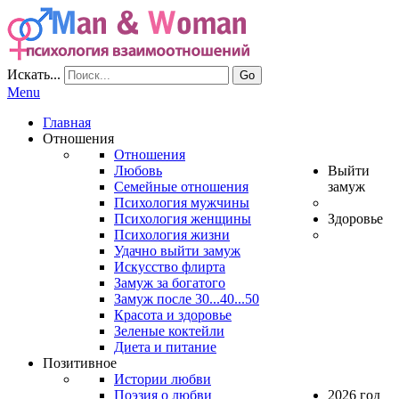
Искать...
Go
Menu
Главная
Отношения
Отношения
Любовь
Выйти
Семейные отношения
замуж
Психология мужчины
Психология женщины
Здоровье
Психология жизни
Удачно выйти замуж
Искусство флирта
Замуж за богатого
Замуж после 30...40...50
Красота и здоровье
Зеленые коктейли
Диета и питание
Позитивное
Истории любви
Поэзия о любви
2026 год