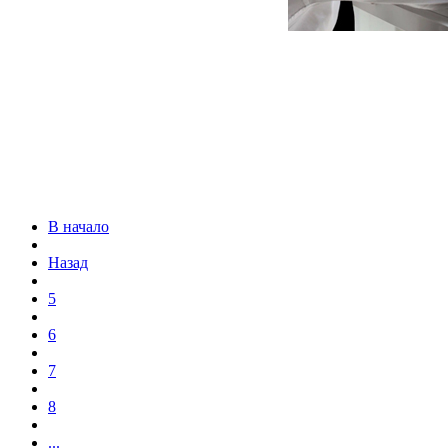
В начало
Назад
5
6
7
8
...