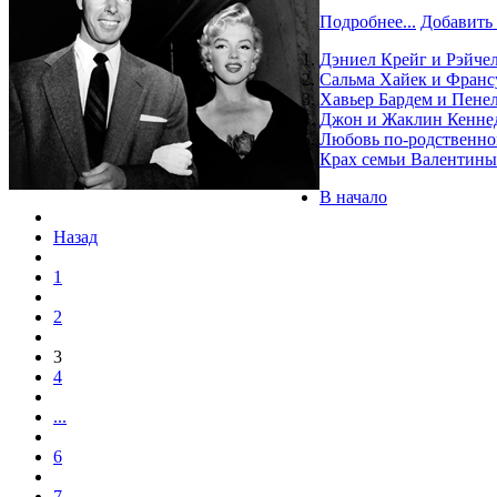
Подробнее...
Добавить
Дэниел Крейг и Рэйчел
Сальма Хайек и Франс
Хавьер Бардем и Пене
Джон и Жаклин Кеннед
Любовь по-родственном
Крах семьи Валентины
В начало
Назад
1
2
3
4
...
6
7