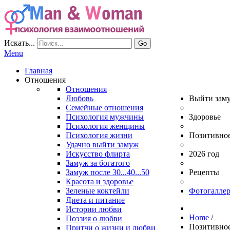
Искать...
Go
Menu
Главная
Отношения
Отношения
Любовь
Выйти зам
Семейные отношения
Психология мужчины
Здоровье
Психология женщины
Психология жизни
Позитивно
Удачно выйти замуж
Искусство флирта
2026 год
Замуж за богатого
Замуж после 30...40...50
Рецепты
Красота и здоровье
Зеленые коктейли
Фотогаллер
Диета и питание
Истории любви
Home
/
Поэзия о любви
Позитивно
Притчи о жизни и любви