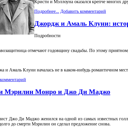
Кристи и Мэллоуна оказался крепче многих дру
Подробнее...
Добавить комментарий
Джордж и Амаль Клуни: исто
Подробности
равозащитница отмечают годовщину свадьбы. По этому приятному 
 и Амаль Клуни началась не в каком-нибудь романтичном месте,
 комментарий
и Мэрилин Монро и Джо Ди Маджо
ист Джо Ди Маджо женился на одной из самых известных голлив
адолго до смерти Мэрилин он сделал предложение снова.