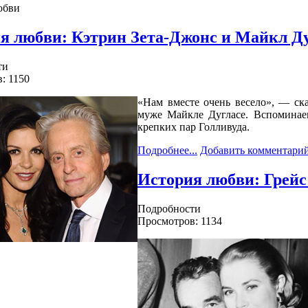
юбви
я любви: Кэтрин Зета-Джонс и Майкл Д
ти
: 1150
«Нам вместе очень весело», — ска
муже Майкле Дугласе. Вспоминае
крепких пар Голливуда.
Подробнее...
Добавить комментари
История любви: Грейс 
Подробности
Просмотров: 1134