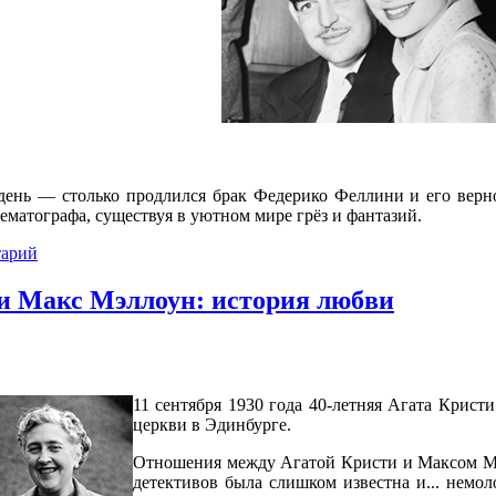
 день — столько продлился брак Федерико Феллини и его вер
матографа, существуя в уютном мире грёз и фантазий.
тарий
и Макс Мэллоун: история любви
11 сентября 1930 года 40-летняя Агата Крист
церкви в Эдинбурге.
Отношения между Агатой Кристи и Максом Мэ
детективов была слишком известна и... немол