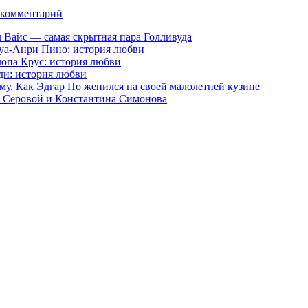
 комментарий
 Вайс — самая скрытная пара Голливуда
уа-Анри Пино: история любви
лопа Крус: история любви
и: история любви
у. Как Эдгар По женился на своей малолетней кузине
 Серовой и Константина Симонова