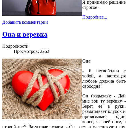
Я принимаю решение
строгое-
Подробнее...
Добавить комментарий
Она и веревка
Подробности
Просмотров: 2262
Она:
- Я несвободна с
тобой, а настоящая
любовь должна быть
свободна!
Он (вздыхая): - Дай
мне вон ту верёвку. -
Берёт её в руки,
разматывает клубок и
привязывает один
конец к своей ноге, а
второй к её. Затягивает узлом. - Сыграем в маленькую игру,