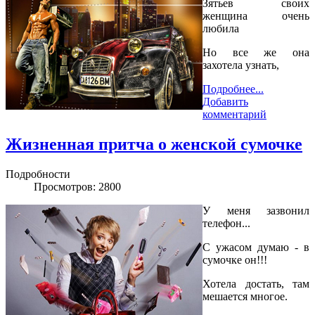
Зятьев своих
женщина очень
любила
Но все же она
захотела узнать,
Подробнее...
Добавить
комментарий
Жизненная притча о женской сумочке
Подробности
Просмотров: 2800
У меня зазвонил
телефон...
С ужасом думаю - в
сумочке он!!!
Хотела достать, там
мешается многое.