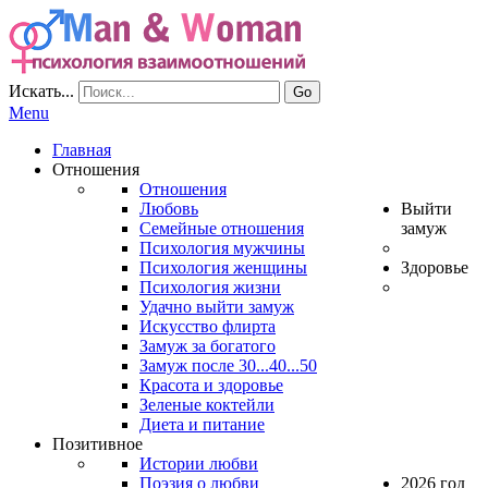
Искать...
Go
Menu
Главная
Отношения
Отношения
Любовь
Выйти
Семейные отношения
замуж
Психология мужчины
Психология женщины
Здоровье
Психология жизни
Удачно выйти замуж
Искусство флирта
Замуж за богатого
Замуж после 30...40...50
Красота и здоровье
Зеленые коктейли
Диета и питание
Позитивное
Истории любви
Поэзия о любви
2026 год