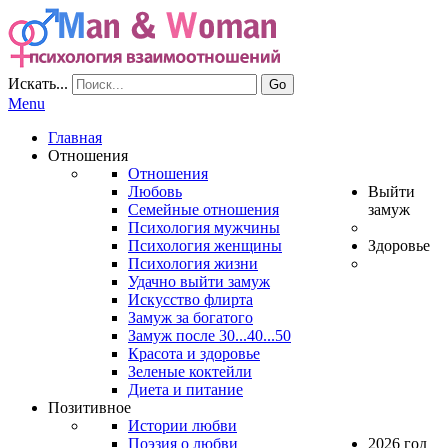
Искать...
Go
Menu
Главная
Отношения
Отношения
Любовь
Выйти
Семейные отношения
замуж
Психология мужчины
Психология женщины
Здоровье
Психология жизни
Удачно выйти замуж
Искусство флирта
Замуж за богатого
Замуж после 30...40...50
Красота и здоровье
Зеленые коктейли
Диета и питание
Позитивное
Истории любви
Поэзия о любви
2026 год