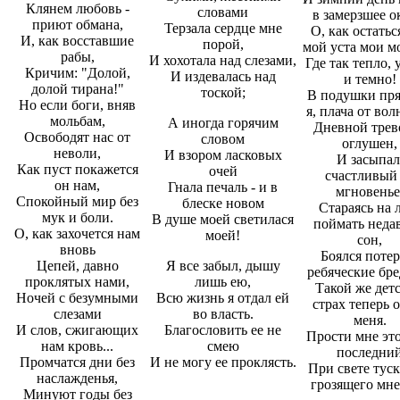
Клянем любовь -
словами
в замерзшее о
приют обмана,
Терзала сердце мне
О, как остатьс
И, как восставшие
порой,
мой уста мои м
рабы,
И хохотала над слезами,
Где так тепло,
Кричим: "Долой,
И издевалась над
и темно!
долой тирана!"
тоской;
В подушки пря
Но если боги, вняв
я, плача от вол
мольбам,
А иногда горячим
Дневной трев
Освободят нас от
словом
оглушен,
неволи,
И взором ласковых
И засыпал
Как пуст покажется
очей
счастливый
он нам,
Гнала печаль - и в
мгновенье
Спокойный мир без
блеске новом
Стараясь на 
мук и боли.
В душе моей светилася
поймать неда
О, как захочется нам
моей!
сон,
вновь
Боялся потер
Цепей, давно
Я все забыл, дышу
ребяческие бре
проклятых нами,
лишь ею,
Такой же дет
Ночей с безумными
Всю жизнь я отдал ей
страх теперь 
слезами
во власть.
меня.
И слов, сжигающих
Благословить ее не
Прости мне это
нам кровь...
смею
последни
Промчатся дни без
И не могу ее проклясть.
При свете туск
наслажденья,
грозящего мне
Минуют годы без