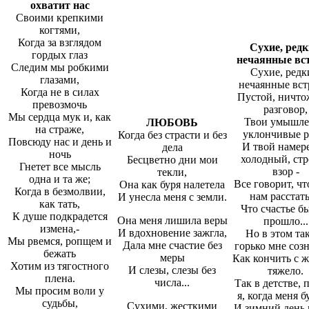
охватит нас
Своими крепкими
когтями,
Когда за взглядом
Сухие, редк
гордых глаз
нечаянные вс
Следим мы робкими
Сухие, редк
глазами,
нечаянные вст
Когда не в силах
Пустой, ничт
превозмочь
разговор,
Мы сердца мук и, как
Твои умышл
ЛЮБОВЬ
на страже,
уклончивые р
Когда без страсти и без
Повсюду нас и день и
И твой намер
дела
ночь
холодный, ст
Бесцветно дни мои
Гнетет все мысль
взор -
текли,
одна и та же;
Все говорит, чт
Она как буря налетела
Когда в безмолвии,
нам расстать
И унесла меня с земли.
как тать,
Что счастье б
К душе подкрадется
Она меня лишила веры
прошло...
измена,-
И вдохновение зажгла,
Но в этом та
Мы рвемся, ропщем и
Дала мне счастие без
горько мне созн
бежать
меры
Как кончить с 
Хотим из тягостного
И слезы, слезы без
тяжело.
плена.
числа...
Так в детстве,
Мы просим воли у
я, когда меня 
судьбы,
Сухими, жесткими
И зимний день 