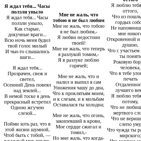
Я люблю тебя
Я ждал тебя... Часы
оттого,
ползли уныло
Мне не жаль, что
Что из пошл
Я ждал тебя... Часы
тобою я не был любим
гордых соб
ползли уныло,
Мне не жаль, что тобою
Не напомниш
Как старые,
я не был любим,-
мне никог
докучные враги...
Я любви недостоин
Откровенной и
Всю ночь меня будил
твоей!
душою,
твой голос милый
Мне не жаль, что теперь
Что с участьем
И чьи-то слышались
я разлукой томим,-
ты понят
шаги...
Я в разлуке люблю
Роковую бор
горячей;
человека,
Я ждал тебя...
Что в тебе уло
Прозрачен, свеж и
Мне не жаль, что и
печать
светел,
налил и выпил я сам
Отдаленног
Осенний День повеял
Унижения чашу до дна,
лучшего век
над землей...
Что к проклятьям моим,
Я люблю тебя
В немой тоске я день
и к слезам, и к мольбам
потому,
прекрасный встретил
Оставалася ты холодна;
Что не любиш
Одною жгучею
мертвого сло
слезой...
Мне не жаль, что огонь,
Что не вериш
закипевший в крови,
Пойми хоть раз, что в
слепо уму
Мое сердце сжигал и
этой жизни шумной,
Что чужда ты р
томил,-
Чтоб быть с тобой, —
мирского;
Но мне жаль, что когда-
я каждый миг ловлю.