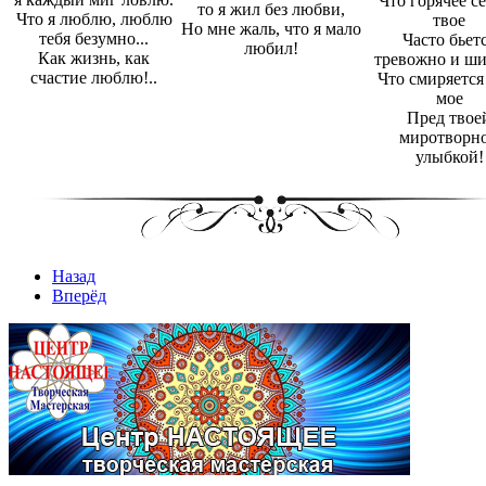
Что горячее с
то я жил без любви,
Что я люблю, люблю
твое
Но мне жаль, что я мало
тебя безумно...
Часто бьет
любил!
Как жизнь, как
тревожно и шиб
счастие люблю!..
Что смиряется
мое
Пред твое
миротворн
улыбкой!
Назад
Вперёд