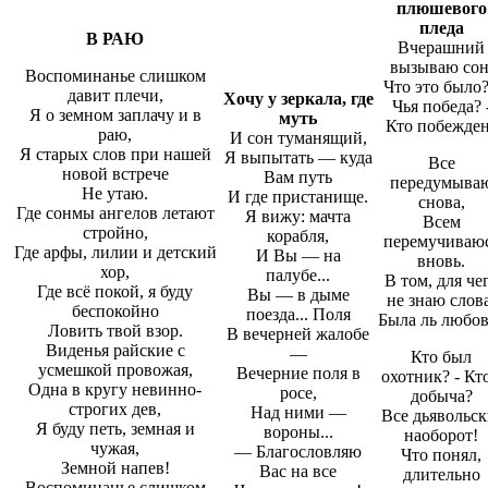
плюшевого
пледа
В РАЮ
Вчерашний
вызываю сон
Воспоминанье слишком
Что это было?
давит плечи,
Хочу у зеркала, где
Чья победа? 
Я о земном заплачу и в
муть
Кто побежде
раю,
И сон туманящий,
Я старых слов при нашей
Я выпытать — куда
Все
новой встрече
Вам путь
передумыва
Не утаю.
И где пристанище.
снова,
Где сонмы ангелов летают
Я вижу: мачта
Всем
стройно,
корабля,
перемучиваю
Где арфы, лилии и детский
И Вы — на
вновь.
хор,
палубе...
В том, для че
Где всё покой, я буду
Вы — в дыме
не знаю слова
беспокойно
поезда... Поля
Была ль любов
Ловить твой взор.
В вечерней жалобе
Виденья райские с
—
Кто был
усмешкой провожая,
Вечерние поля в
охотник? - Кто
Одна в кругу невинно-
росе,
добыча?
строгих дев,
Над ними —
Все дьявольск
Я буду петь, земная и
вороны...
наоборот!
чужая,
— Благословляю
Что понял,
Земной напев!
Вас на все
длительно
Воспоминанье слишком