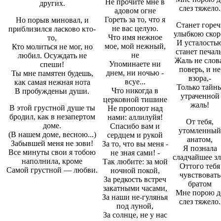
Не прочите мне в
других.
слез тяжело.
адовом огне
Гореть за то, что я
Но порыв миновал, и
Станет гореч
не вас целую.
приблизился ласково кто-
улыбкою скор
Что имя нежное
то,
И усталость
мое, мой нежный,
Кто молиться не мог, но
станет печаль
не
любил. Осуждать не
Жаль не слов
Упоминаете ни
спеши!
поверь, и не
днем, ни ночью -
Ты мне памятен будешь,
взора,-
всуе...
как самая нежная нота
Только тайн
Что никогда в
В пробужденьи души.
утраченной
церковной тишине
жаль!
В этой грустной душе ты
Не пропоют над
бродил, как в незапертом
нами: аллилуйя!
От тебя,
доме.
Спасибо вам и
утомленный
(В нашем доме, весною...)
сердцем и рукой
анатом,
Забывшей меня не зови!
За то, что вы меня -
Я познала
Все минуты свои я тобою
не зная сами! -
сладчайшее зл
наполнила, кроме
Так любите: за мой
Оттого тебя
Самой грустной — любви.
ночной покой,
чувствовать
За редкость встреч
братом
закатными часами,
Мне порою д
За наши не-гулянья
слез тяжело.
под луной,
За солнце, не у нас