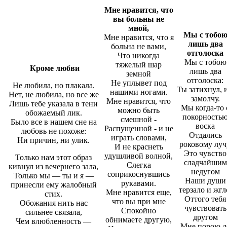
Мне нравится, что
вы больны не
мной,
Мы с тобо
Мне нравится, что я
лишь два
больна не вами,
отголоска
Что никогда
Мы с тобою
тяжелый шар
Кроме любви
лишь два
земной
отголоска:
Не уплывет под
Не любила, но плакала.
Ты затихнул, и
нашими ногами.
Нет, не любила, но все же
замолчу.
Мне нравится, что
Лишь тебе указала в тени
Мы когда-то 
можно быть
обожаемый лик.
покорность
смешной -
Было все в нашем сне на
воска
Распущенной - и не
любовь не похоже:
Отдались
играть словами,
Ни причин, ни улик.
роковому луч
И не краснеть
Это чувство
удушливой волной,
Только нам этот образ
сладчайшим
Слегка
кивнул из вечернего зала,
недугом
соприкоснувшись
Только мы — ты и я —
Наши души
рукавами.
принесли ему жалобный
терзало и жгл
Мне нравится еще,
стих.
Оттого тебя
что вы при мне
Обожания нить нас
чувствовать
Спокойно
сильнее связала,
другом
обнимаете другую,
Чем влюбленность —
Мне порою д