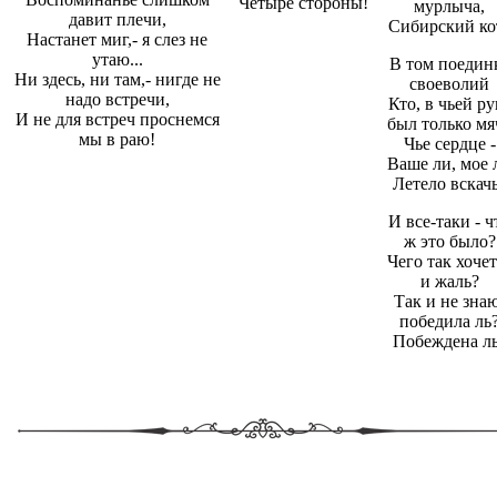
Четыре стороны!
мурлыча,
давит плечи,
Сибирский ко
Настанет миг,- я слез не
утаю...
В том поедин
Ни здесь, ни там,- нигде не
своеволий
надо встречи,
Кто, в чьей ру
И не для встреч проснемся
был только мя
мы в раю!
Чье сердце -
Ваше ли, мое 
Летело вскач
И все-таки - ч
ж это было?
Чего так хочет
и жаль?
Так и не знаю
победила ль
Побеждена л