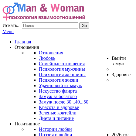
Искать...
Go
Menu
Главная
Отношения
Отношения
Любовь
Выйти
Семейные отношения
замуж
Психология мужчины
Психология женщины
Здоровье
Психология жизни
Удачно выйти замуж
Искусство флирта
Замуж за богатого
Замуж после 30...40...50
Красота и здоровье
Зеленые коктейли
Диета и питание
Позитивное
Истории любви
Поэзия о любви
2026 год