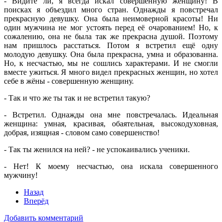
- Видите ли, я всегда искал совершенную женщину! В
поисках я объездил много стран. Однажды я повстречал
прекрасную девушку. Она была неимоверной красоты! Ни
один мужчина не мог устоять перед её очарованием! Но, к
сожалению, она не была так же прекрасна душой. Поэтому
нам пришлось расстаться. Потом я встретил ещё одну
молодую девушку. Она была прекрасна, умна и образованна.
Но, к несчастью, мы не сошлись характерами. И не смогли
вместе ужиться. Я много видел прекрасных женщин, но хотел
себе в жёны - совершенную женщину.
- Так и что же ты так и не встретил такую?
- Встретил. Однажды она мне повстречалась. Идеальная
женщина: умная, красивая, обаятельная, высокодуховная,
добрая, изящная - словом само совершенство!
- Так ты женился на ней? - не успокаивались ученики.
- Нет! К моему несчастью, она искала совершенного
мужчину!
Назад
Вперёд
Добавить комментарий