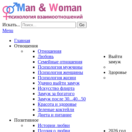
Искать...
Go
Menu
Главная
Отношения
Отношения
Любовь
Выйти
Семейные отношения
замуж
Психология мужчины
Психология женщины
Здоровье
Психология жизни
Удачно выйти замуж
Искусство флирта
Замуж за богатого
Замуж после 30...40...50
Красота и здоровье
Зеленые коктейли
Диета и питание
Позитивное
Истории любви
Поэзия о любви
2026 год