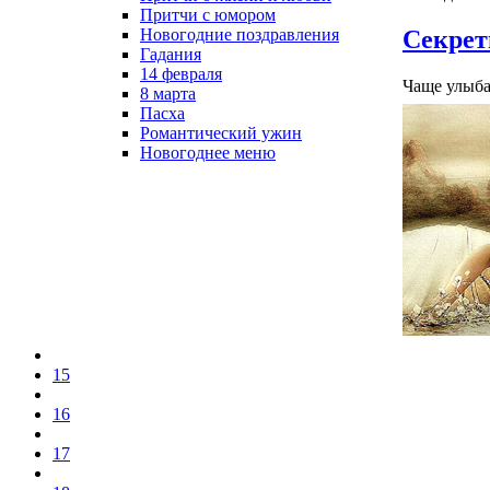
Притчи с юмором
Секрет
Новогодние поздравления
Гадания
14 февраля
Чаще улыба
8 марта
Пасха
Романтический ужин
Новогоднее меню
15
16
17