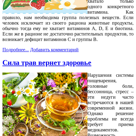
хватало только
одного конкретного
витамина. Как
правило, нам необходима группа полезных веществ. Если
человек исключает из своего рациона животные продукты,
обычно тогда ему не хватает витаминов A, D, E и биотина.
Если же в рационе не достаточно растительных продуктов, то
возникает дефицит витаминов C и группы B.
Подробнее...
Добавить комментарий
Сила трав вернет здоровье
Нарушения системы
пищеварения,
головные боли,
бессонница, стресс –
эти недуги часто
встречаются в нашей
современной жизни.
Однако решение
проблемы не всегда
требует приема
медикаментов.
Возможность