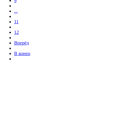
9
...
11
12
Вперёд
В конец