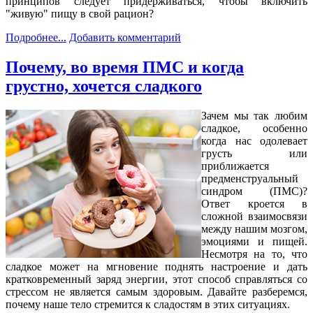
принципов следует придерживаться, чтобы включить
"живую" пищу в свой рацион?
Подробнее...
Добавить комментарий
Почему, во время ПМС и когда
грустно, хочется сладкого
Зачем мы так любим
сладкое, особенно
когда нас одолевает
грусть или
приближается
предменструальный
синдром (ПМС)?
Ответ кроется в
сложной взаимосвязи
между нашим мозгом,
эмоциями и пищей.
Несмотря на то, что
сладкое может на мгновение поднять настроение и дать
кратковременный заряд энергии, этот способ справляться со
стрессом не является самым здоровым. Давайте разберемся,
почему наше тело стремится к сладостям в этих ситуациях.