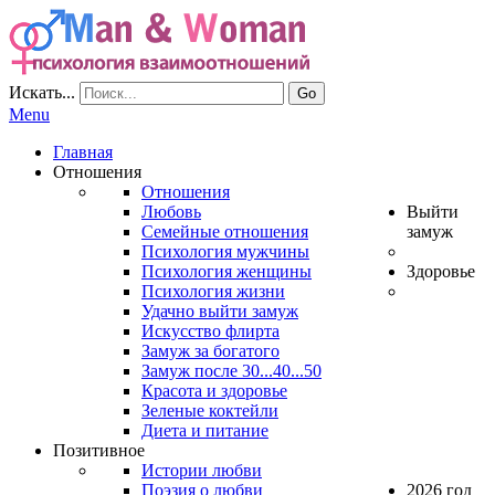
Искать...
Go
Menu
Главная
Отношения
Отношения
Любовь
Выйти
Семейные отношения
замуж
Психология мужчины
Психология женщины
Здоровье
Психология жизни
Удачно выйти замуж
Искусство флирта
Замуж за богатого
Замуж после 30...40...50
Красота и здоровье
Зеленые коктейли
Диета и питание
Позитивное
Истории любви
Поэзия о любви
2026 год