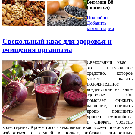
Витамин В8
(инозитол)
Подробнее...
Добавить
комментарий
Свекольный квас для здоровья и
очищения организма
Свекольный квас -
это натуральное
средство, которое
может оказать
положительное
воздействие на ваше
здоровье. Он
помогает снижать
давление, очищать
кровь, повышать
уровень гемоглобина
и снижать уровень
холестерина. Кроме того, свекольный квас может помочь вам
избавиться от камней в почках, избежать гнилостных