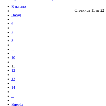
В начало
Страница 11 из 22
Назад
6
7
8
...
10
11
12
13
14
...
Вперёд