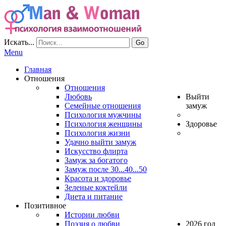
Искать...
Go
Menu
Главная
Отношения
Отношения
Любовь
Выйти
Семейные отношения
замуж
Психология мужчины
Психология женщины
Здоровье
Психология жизни
Удачно выйти замуж
Искусство флирта
Замуж за богатого
Замуж после 30...40...50
Красота и здоровье
Зеленые коктейли
Диета и питание
Позитивное
Истории любви
Поэзия о любви
2026 год