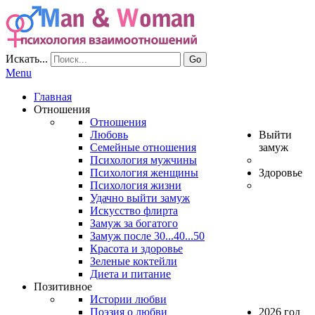
Искать...
Go
Menu
Главная
Отношения
Отношения
Любовь
Выйти
Семейные отношения
замуж
Психология мужчины
Психология женщины
Здоровье
Психология жизни
Удачно выйти замуж
Искусство флирта
Замуж за богатого
Замуж после 30...40...50
Красота и здоровье
Зеленые коктейли
Диета и питание
Позитивное
Истории любви
Поэзия о любви
2026 год