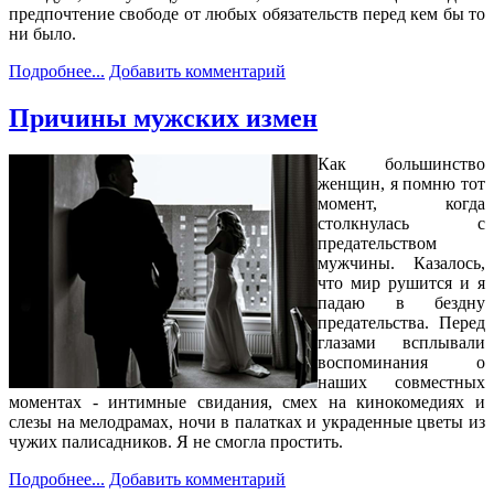
предпочтение свободе от любых обязательств перед кем бы то
ни было.
Подробнее...
Добавить комментарий
Причины мужских измен
Как большинство
женщин, я помню тот
момент, когда
столкнулась с
предательством
мужчины. Казалось,
что мир рушится и я
падаю в бездну
предательства. Перед
глазами всплывали
воспоминания о
наших совместных
моментах - интимные свидания, смех на кинокомедиях и
слезы на мелодрамах, ночи в палатках и украденные цветы из
чужих палисадников. Я не смогла простить.
Подробнее...
Добавить комментарий