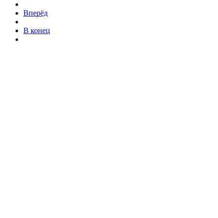
Вперёд
В конец