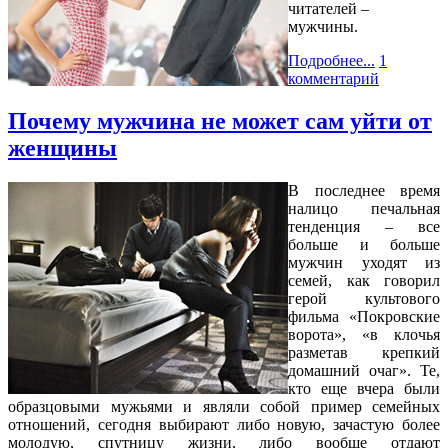
читателей –
мужчины.
Подробнее...
1
комментарий
Почему мужчина не может сам уйти от
женщины
В последнее время
налицо печальная
тенденция – все
больше и больше
мужчин уходят из
семей, как говорил
герой культового
фильма «Покровские
ворота», «в клочья
разметав крепкий
домашний очаг». Те,
кто еще вчера были
образцовыми мужьями и являли собой пример семейных
отношений, сегодня выбирают либо новую, зачастую более
молодую, спутницу жизни, либо вообще отдают