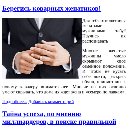
Берегись коварных женатиков!
Для тебя отношения с
женатыми
мужчинами табу?
Научись их
распознавать
Многие женатые
мужчины умело
скрывают свое
семейное положение.
И чтобы не кусать
себе локти, раскрыв
обман, присмотрись к
новому кавалеру внимательнее. Многие из них отлично
умеют скрывать, что дома их ждет жена и «семеро по лавкам».
Подробнее...
Добавить комментарий
Тайна успеха, по мнению
миллиардеров, в поиске правильной