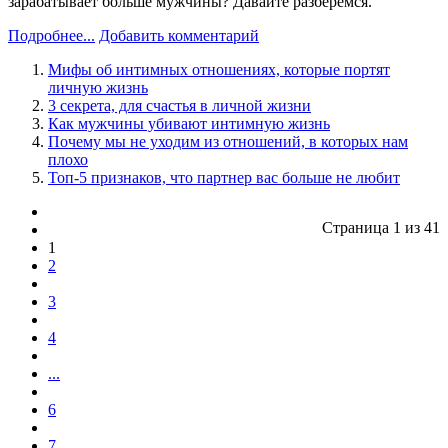
зарабатывает больше мужчины? Давайте разберёмся.
Подробнее...
Добавить комментарий
Мифы об интимных отношениях, которые портят
личную жизнь
3 секрета, для счастья в личной жизни
Как мужчины убивают интимную жизнь
Почему мы не уходим из отношений, в которых нам
плохо
Топ-5 признаков, что партнер вас больше не любит
Страница 1 из 41
1
2
3
4
...
6
7