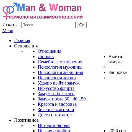
Искать...
Go
Menu
Главная
Отношения
Отношения
Любовь
Выйти
Семейные отношения
замуж
Психология мужчины
Психология женщины
Здоровье
Психология жизни
Удачно выйти замуж
Искусство флирта
Замуж за богатого
Замуж после 30...40...50
Красота и здоровье
Зеленые коктейли
Диета и питание
Позитивное
Истории любви
Поэзия о любви
2026 год