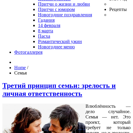
Притчи о жизни и любви
Притчи с юмором
Рецепты
Новогодние поздравления
Гадания
14 февраля
8 марта
Пасха
Романтический ужин
Новогоднее меню
Фотогаллерея
Home
/
Семья
Третий принцип семьи: зрелость и
личная ответственность
Влюблённость —
дело случайное.
Семья — нет. Это
проект, который
требует не только
чувств, но и зрелости.