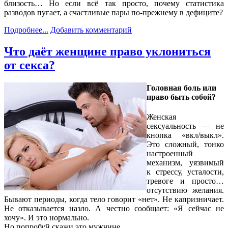
близость… Но если всё так просто, почему статистика
разводов пугает, а счастливые пары по-прежнему в дефиците?
Подробнее...
Добавить комментарий
Что даёт женщине право уклониться
от секса?
Головная боль или
право быть собой?
Женская
сексуальность — не
кнопка «вкл/выкл».
Это сложный, тонко
настроенный
механизм, уязвимый
к стрессу, усталости,
тревоге и просто…
отсутствию желания.
Бывают периоды, когда тело говорит «нет». Не капризничает.
Не отказывается назло. А честно сообщает: «Я сейчас не
хочу». И это нормально.
Но попробуй скажи это мужчине.