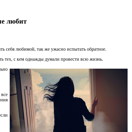
не любит
ать себя любимой, так же ужасно испытать обратное.
ь тех, с кем однажды думали провести всю жизнь.
льно
 все
ения
если