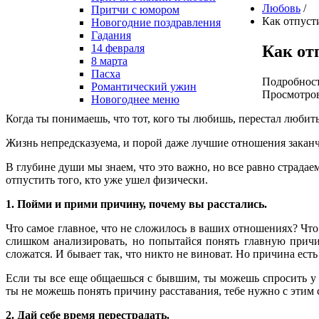
Любовь
/
Притчи с юмором
Как отпуст
Новогодние поздравления
Гадания
Как от
14 февраля
8 марта
Пасха
Подробнос
Романтический ужин
Просмотров
Новогоднее меню
Когда ты понимаешь, что тот, кого ты любишь, перестал любит
Жизнь непредсказуема, и порой даже лучшие отношения заканч
В глубине души мы знаем, что это важно, но все равно страда
отпустить того, кто уже ушел физически.
1. Пойми и прими причину, почему вы расстались.
Что самое главное, что не сложилось в ваших отношениях? Что
слишком анализировать, но попытайся понять главную причи
сложатся. И бывает так, что никто не виноват. Но причина есть 
Если ты все еще общаешься с бывшим, ты можешь спросить у 
ты не можешь понять причину расставания, тебе нужно с этим 
2. Дай себе время перестрадать.