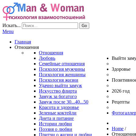
Искать...
Go
Menu
Главная
Отношения
Отношения
Любовь
Выйти зам
Семейные отношения
Психология мужчины
Здоровье
Психология женщины
Психология жизни
Позитивно
Удачно выйти замуж
Искусство флирта
2026 год
Замуж за богатого
Замуж после 30...40...50
Рецепты
Красота и здоровье
Зеленые коктейли
Фотогаллер
Диета и питание
Истории любви
Home
/
Поэзия о любви
Отношени
Притчи о жизни и любви