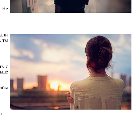
. Не
одни
, ты
ть с
льше
тобы
ты