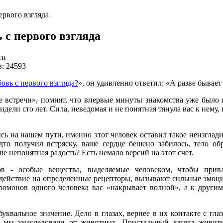
ервого взгляда
 с первого взгляда
ти
: 24593
овь с первого взгляда?
», он удивленно ответил: «А разве бывает
 встречи», помнят, что впервые минуты знакомства уже было п
идели сто лет. Сила, неведомая и не понятная тянула вас к нему, 
сь на нашем пути, именно этот человек оставил такое неизглад
то получил встряску, ваше сердце бешено забилось, тело об
ше непонятная радость? Есть немало версий на этот счет.
в - особые вещества, выделяемые человеком, чтобы прив
здействие на определенные рецепторы, вызывают сильные эмоц
еромонов одного человека вас «накрывает волной», а к други
буквальное значение. Дело в глазах, вернее в их контакте с гла
ый мы унаследовали от животных. Пристальный взгляд живот