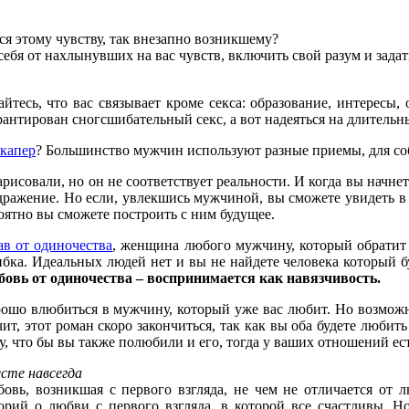
ся этому чувству, так внезапно возникшему?
себя от нахлынувших на вас чувств, включить свой разум и задать
айтесь, что вас связывает кроме секса: образование, интересы,
антирован сногсшибательный секс, а вот надеяться на длительн
капер
? Большинство мужчин используют разные приемы, для с
исовали, но он не соответствует реальности. И когда вы начнет
дражение. Но если, увлекшись мужчиной, вы сможете увидеть в
оятно вы сможете построить с ним будущее.
ав от одиночества
, женщина любого мужчину, который обратит 
бка. Идеальных людей нет и вы не найдете человека который б
овь от одиночества – воспринимается как навязчивость.
ошо влюбиться в мужчину, который уже вас любит. Но возможно
чит, этот роман скоро закончиться, так как вы оба будете любит
у, что бы вы также полюбили и его, тогда у ваших отношений ес
сте навсегда
овь, возникшая с первого взгляда, не чем не отличается от 
орий о любви с первого взгляда, в которой все счастливы. Н