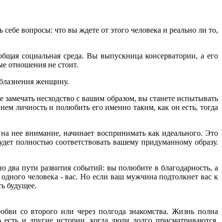
 себе вопросы: что вы ждете от этого человека и реально ли то,
 общая социальная среда. Вы выпускница консерватории, а его
ые отношения не стоит.
облазнения женщину.
е замечать несходство с вашим образом, вы станете испытывать
 нем личность и полюбить его именно таким,
как он есть, тогда
на нее внимание, начинает воспринимать как идеального. Это
удет полностью соответствовать вашему придуманному образу.
 два пути развития событий: вы полюбите в благодарность, а
ь одного человека - вас. Но если ваш мужчина подтолкнет вас к
ть будущее.
любви со второго или через полгода знакомства. Жизнь полна
о есть и другие истории, когда люди долго присматриваются,