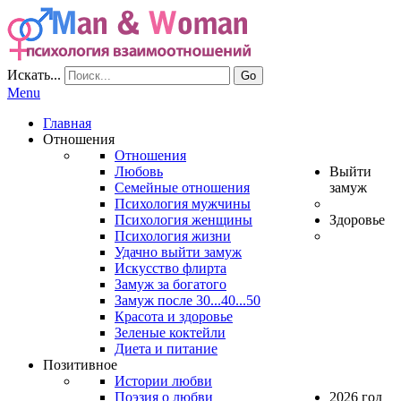
Искать...
Go
Menu
Главная
Отношения
Отношения
Любовь
Выйти
Семейные отношения
замуж
Психология мужчины
Психология женщины
Здоровье
Психология жизни
Удачно выйти замуж
Искусство флирта
Замуж за богатого
Замуж после 30...40...50
Красота и здоровье
Зеленые коктейли
Диета и питание
Позитивное
Истории любви
Поэзия о любви
2026 год