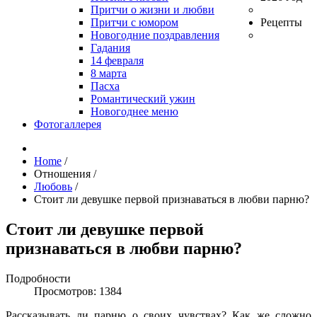
Притчи о жизни и любви
Притчи с юмором
Рецепты
Новогодние поздравления
Гадания
14 февраля
8 марта
Пасха
Романтический ужин
Новогоднее меню
Фотогаллерея
Home
/
Отношения
/
Любовь
/
Стоит ли девушке первой признаваться в любви парню?
Стоит ли девушке первой
признаваться в любви парню?
Подробности
Просмотров: 1384
Рассказывать ли парню о своих чувствах? Как же сложно