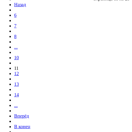
Назад
6
7
8
...
10
11
12
13
14
...
Вперёд
В конец