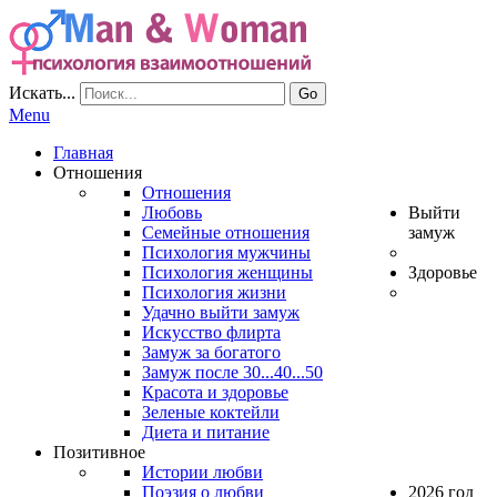
Искать...
Go
Menu
Главная
Отношения
Отношения
Любовь
Выйти
Семейные отношения
замуж
Психология мужчины
Психология женщины
Здоровье
Психология жизни
Удачно выйти замуж
Искусство флирта
Замуж за богатого
Замуж после 30...40...50
Красота и здоровье
Зеленые коктейли
Диета и питание
Позитивное
Истории любви
Поэзия о любви
2026 год