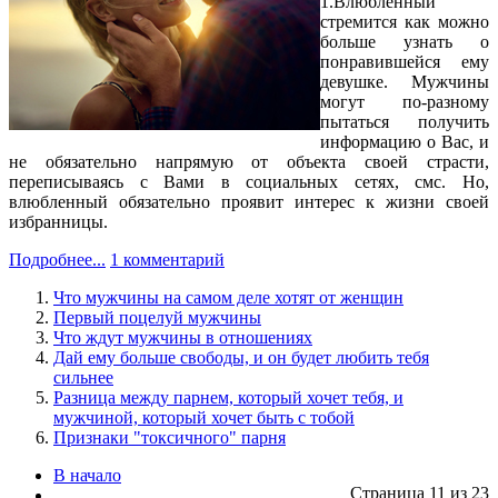
1.Влюбленный
стремится как можно
больше узнать о
понравившейся ему
девушке. Мужчины
могут по-разному
пытаться получить
информацию о Вас, и
не обязательно напрямую от объекта своей страсти,
переписываясь с Вами в социальных сетях, смс. Но,
влюбленный обязательно проявит интерес к жизни своей
избранницы.
Подробнее...
1 комментарий
Что мужчины на самом деле хотят от женщин
Первый поцелуй мужчины
Что ждут мужчины в отношениях
Дай ему больше свободы, и он будет любить тебя
сильнее
Разница между парнем, который хочет тебя, и
мужчиной, который хочет быть с тобой
Признаки "токсичного" парня
В начало
Страница 11 из 23