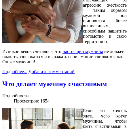
агрессию, жесткость
— таким образом
мужской пол
становится более
выносливым,
способным защитить
потомство и свою
территорию.⠀
Испокон веков считалось, что
настоящий мужчина
не должен
плакать, сюсюкаться и выражать свои эмоции слишком ярко.
Он же мужчина!
Подробнее...
Добавить комментарий
Что делает мужчину счастливым
Подробности
Просмотров: 1654
Если ты хочешь
знать, чего хотят
мужчины, чтобы
быть счастливыми в