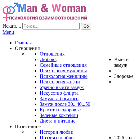
Искать...
Go
Menu
Главная
Отношения
Отношения
Любовь
Выйти
Семейные отношения
замуж
Психология мужчины
Психология женщины
Здоровье
Психология жизни
Удачно выйти замуж
Искусство флирта
Замуж за богатого
Замуж после 30...40...50
Красота и здоровье
Зеленые коктейли
Диета и питание
Позитивное
Истории любви
Поэзия о любви
2026 год