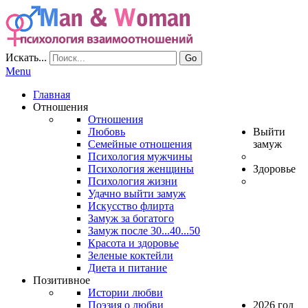
Искать...
Go
Menu
Главная
Отношения
Отношения
Любовь
Выйти
Семейные отношения
замуж
Психология мужчины
Психология женщины
Здоровье
Психология жизни
Удачно выйти замуж
Искусство флирта
Замуж за богатого
Замуж после 30...40...50
Красота и здоровье
Зеленые коктейли
Диета и питание
Позитивное
Истории любви
Поэзия о любви
2026 год