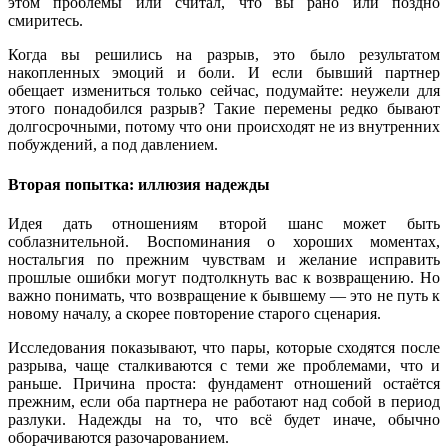
этом проблемы или считал, что вы рано или поздно
смиритесь.
Когда вы решились на разрыв, это было результатом
накопленных эмоций и боли. И если бывший партнер
обещает измениться только сейчас, подумайте: неужели для
этого понадобился разрыв? Такие перемены редко бывают
долгосрочными, потому что они происходят не из внутренних
побуждений, а под давлением.
Вторая попытка: иллюзия надежды
Идея дать отношениям второй шанс может быть
соблазнительной. Воспоминания о хороших моментах,
ностальгия по прежним чувствам и желание исправить
прошлые ошибки могут подтолкнуть вас к возвращению. Но
важно понимать, что возвращение к бывшему — это не путь к
новому началу, а скорее повторение старого сценария.
Исследования показывают, что пары, которые сходятся после
разрыва, чаще сталкиваются с теми же проблемами, что и
раньше. Причина проста: фундамент отношений остаётся
прежним, если оба партнера не работают над собой в период
разлуки. Надежды на то, что всё будет иначе, обычно
оборачиваются разочарованием.