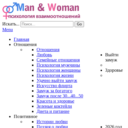
Искать...
Go
Menu
Главная
Отношения
Отношения
Любовь
Выйти
Семейные отношения
замуж
Психология мужчины
Психология женщины
Здоровье
Психология жизни
Удачно выйти замуж
Искусство флирта
Замуж за богатого
Замуж после 30...40...50
Красота и здоровье
Зеленые коктейли
Диета и питание
Позитивное
Истории любви
Поэзия о любви
2026 год