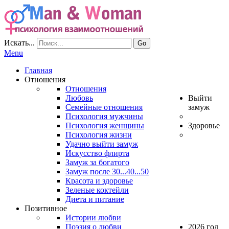
Искать...
Go
Menu
Главная
Отношения
Отношения
Любовь
Выйти
Семейные отношения
замуж
Психология мужчины
Психология женщины
Здоровье
Психология жизни
Удачно выйти замуж
Искусство флирта
Замуж за богатого
Замуж после 30...40...50
Красота и здоровье
Зеленые коктейли
Диета и питание
Позитивное
Истории любви
Поэзия о любви
2026 год