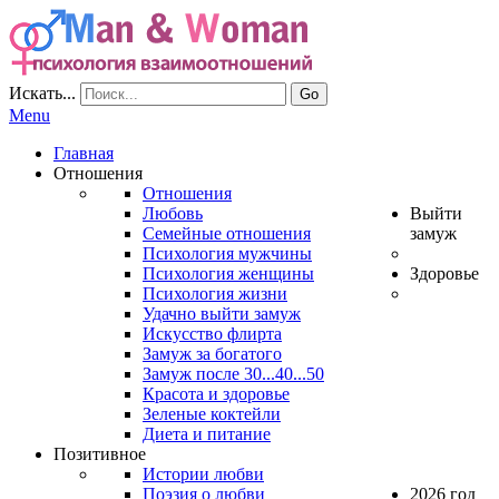
Искать...
Go
Menu
Главная
Отношения
Отношения
Любовь
Выйти
Семейные отношения
замуж
Психология мужчины
Психология женщины
Здоровье
Психология жизни
Удачно выйти замуж
Искусство флирта
Замуж за богатого
Замуж после 30...40...50
Красота и здоровье
Зеленые коктейли
Диета и питание
Позитивное
Истории любви
Поэзия о любви
2026 год