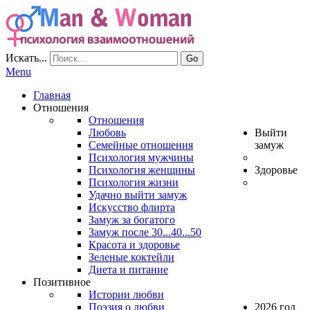
Искать...
Go
Menu
Главная
Отношения
Отношения
Любовь
Выйти
Семейные отношения
замуж
Психология мужчины
Психология женщины
Здоровье
Психология жизни
Удачно выйти замуж
Искусство флирта
Замуж за богатого
Замуж после 30...40...50
Красота и здоровье
Зеленые коктейли
Диета и питание
Позитивное
Истории любви
Поэзия о любви
2026 год