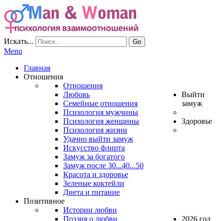
Искать...
Go
Menu
Главная
Отношения
Отношения
Любовь
Выйти
Семейные отношения
замуж
Психология мужчины
Психология женщины
Здоровье
Психология жизни
Удачно выйти замуж
Искусство флирта
Замуж за богатого
Замуж после 30...40...50
Красота и здоровье
Зеленые коктейли
Диета и питание
Позитивное
Истории любви
Поэзия о любви
2026 год