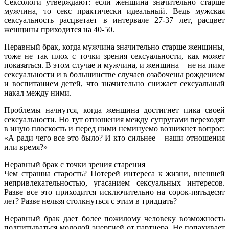
Сексологи утверждают: если женщина значительно старше
мужчина, то секс практически идеальный. Ведь мужская
сексуальность расцветает в интервале 27-37 лет, расцвет
женщины приходится на 40-50.
Неравный брак, когда мужчина значительно старше женщины,
тоже не так плох с точки зрения сексуальности, как может
показаться. В этом случае и мужчина, и женщина – не на пике
сексуальности и в большинстве случаев озабочены рождением
и воспитанием детей, что значительно снижает сексуальный
накал между ними.
Проблемы начнутся, когда женщина достигнет пика своей
сексуальности. Но тут отношения между супругами переходят
в иную плоскость и перед ними неминуемо возникнет вопрос:
«А ради чего все это было? И кто сильнее – наши отношения
или время?»
Неравный брак с точки зрения старения
Чем страшна старость? Потерей интереса к жизни, внешней
непривлекательностью, угасанием сексуальных интересов.
Разве все это приходится исключительно на сорок-пятьдесят
лет? Разве нельзя столкнуться с этим в тридцать?
Неравный брак дает более пожилому человеку возможность
подпитываться молодой энергией от партнера. Не попахивает