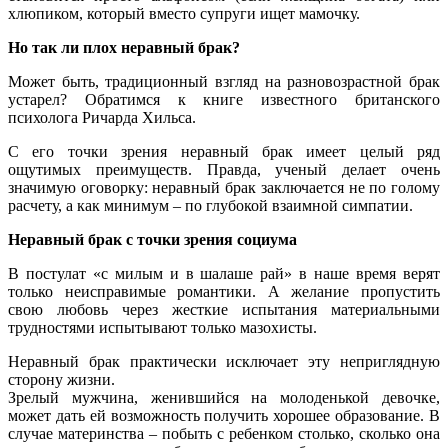
хлюпиком, который вместо супруги ищет мамочку.
Но так ли плох неравный брак?
Может быть, традиционный взгляд на разновозрастной брак
устарел? Обратимся к книге известного британского
психолога Ричарда Хильса.
С его точки зрения неравный брак имеет целый ряд
ощутимых преимуществ. Правда, ученый делает очень
значимую оговорку: неравный брак заключается не по голому
расчету, а как минимум – по глубокой взаимной симпатии.
Неравный брак с точки зрения социума
В постулат «с милым и в шалаше рай» в наше время верят
только неисправимые романтики. А желание пропустить
свою любовь через жесткие испытания материальными
трудностями испытывают только мазохисты.
Неравный брак практически исключает эту неприглядную
сторону жизни.
Зрелый мужчина, женившийся на молоденькой девочке,
может дать ей возможность получить хорошее образование. В
случае материнства – побыть с ребенком столько, сколько она