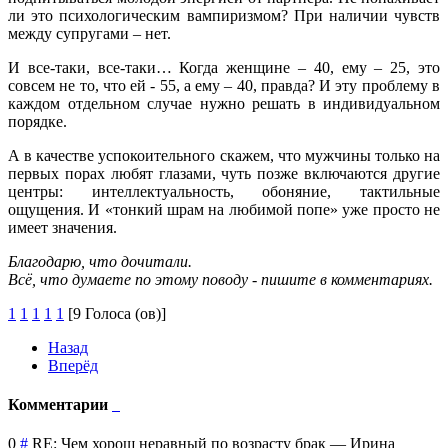
ли это психологическим вампиризмом? При наличии чувств
между супругами – нет.
И все-таки, все-таки… Когда женщине – 40, ему – 25, это
совсем не то, что ей - 55, а ему – 40, правда? И эту проблему в
каждом отдельном случае нужно решать в индивидуальном
порядке.
А в качестве успокоительного скажем, что мужчины только на
первых порах любят глазами, чуть позже включаются другие
центры: интеллектуальность, обоняние, тактильные
ощущения. И «тонкий шрам на любимой попе» уже просто не
имеет значения.
Благодарю, что дочитали.
Всё, что думаете по этому поводу - пишите в комментариях.
1
1
1
1
1
[9 Голоса (ов)]
Назад
Вперёд
Комментарии
0
#
RE: Чем хорош неравный по возрасту брак
—
Ирина