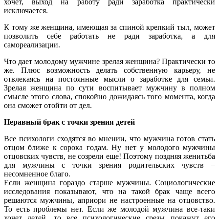
хочет, выход на работу ради заработка практически
исключается.
К тому же женщина, имеющая за спиной крепкий тыл, может
позволить себе работать не ради заработка, а для
самореализации.
Что дает молодому мужчине зрелая женщина? Практически то
же. Плюс возможность делать собственную карьеру, не
отвлекаясь на постоянные мысли о заработке для семьи.
Зрелая женщина по сути воспитывает мужчину в полном
смысле этого слова, спокойно дожидаясь того момента, когда
она сможет отойти от дел.
Неравный брак с точки зрения детей
Все психологи сходятся во мнении, что мужчина готов стать
отцом ближе к сорока годам. Ну нет у молодого мужчины
отцовских чувств, не созрели еще! Поэтому поздняя женитьба
для мужчины с точки зрения родительских чувств –
несомненное благо.
Если женщина гораздо старше мужчины. Социологические
исследования показывают, что на такой брак чаще всего
решаются мужчины, априори не настроенные на отцовство.
То есть проблемы нет. Если же молодой мужчина все-таки
хочет детей, то все психологические срезы покажут его