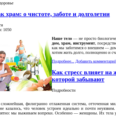
здоровье
к храм: о чистоте, заботе и долголетии
ти
: 1050
Наше тело
— не просто биологиче
дом, храм, инструмент
, посредст
как мы заботимся о внешнем — дом
хотим жить долго, полноценно и сч
Подробнее...
Добавить комментари
Как стресс влияет на 
которой забывают
Подробности
ложнейшая, филигранно отлаженная система, отточенная мил
не казалось, что человек устроен идеально и почти неуязви
нятно: мы выживаем вопреки. Особенно — женщины. Их тела ус