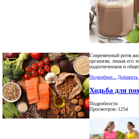
Современный ритм жизн
организм, лишая его 
надпочечников и обще
Подробнее...
Добавить
Ходьба для по
Подробности
Просмотров: 1254