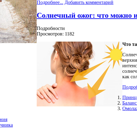
Подробнее...
Добавить комментарий
Солнечный ожог: что можно и
Подробности
Просмотров: 1182
Что та
Солне
верхни
интен
солнеч
как со
Подроб
Принц
Баланс
Омолаж
ения
ечника