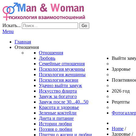
Искать...
Go
Menu
Главная
Отношения
Отношения
Любовь
Выйти зам
Семейные отношения
Психология мужчины
Здоровье
Психология женщины
Психология жизни
Позитивно
Удачно выйти замуж
Искусство флирта
2026 год
Замуж за богатого
Замуж после 30...40...50
Рецепты
Красота и здоровье
Зеленые коктейли
Фотогаллер
Диета и питание
Истории любви
Home
/
Поэзия о любви
Здоровье
/
Притчи о жизни и любви