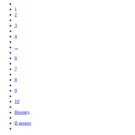
1
2
3
4
...
6
7
8
9
10
Вперёд
В конец