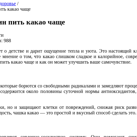
здоровье
/
ить какао чаще
ин пить какао чаще
ти
: 988
т о детстве и дарит ощущение тепла и уюта. Это настоящий к
е мнение о том, что какао слишком сладкое и калорийное, совр
пить какао чаще и как он может улучшить ваше самочувствие.
которые борются со свободными радикалами и замедляют проц
е содержится около половины суточной нормы антиоксидантов,
жи, но и защищают клетки от повреждений, снижая риск разв
ость, чашка какао — это простой и вкусный способ сделать это.
епляют сердечно-сосудистую систему. Они помогают сни