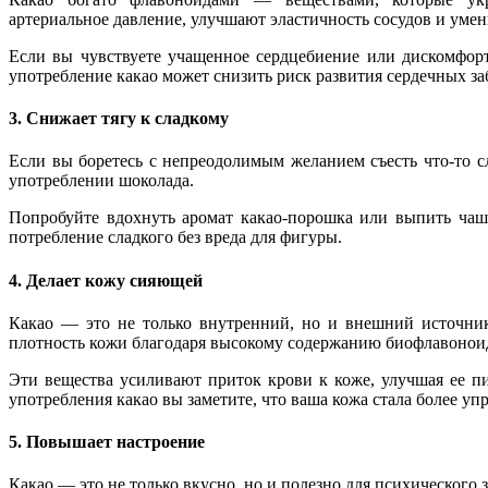
артериальное давление, улучшают эластичность сосудов и уме
Если вы чувствуете учащенное сердцебиение или дискомфорт 
употребление какао может снизить риск развития сердечных за
3. Снижает тягу к сладкому
Если вы боретесь с непреодолимым желанием съесть что-то сл
употреблении шоколада.
Попробуйте вдохнуть аромат какао-порошка или выпить чашк
потребление сладкого без вреда для фигуры.
4. Делает кожу сияющей
Какао — это не только внутренний, но и внешний источник
плотность кожи благодаря высокому содержанию биофлавоноид
Эти вещества усиливают приток крови к коже, улучшая ее п
употребления какао вы заметите, что ваша кожа стала более уп
5. Повышает настроение
Какао — это не только вкусно, но и полезно для психического