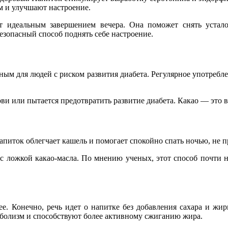
м и улучшают настроение.
т идеальным завершением вечера. Она поможет снять устало
безопасный способ поднять себе настроение.
ным для людей с риском развития диабета. Регулярное употребле
рови или пытается предотвратить развитие диабета. Какао — это
питок облегчает кашель и помогает спокойно спать ночью, не п
 с ложкой какао-масла. По мнению ученых, этот способ почти н
ее. Конечно, речь идет о напитке без добавления сахара и жи
аболизм и способствуют более активному сжиганию жира.