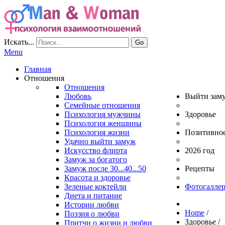
Искать...
Go
Menu
Главная
Отношения
Отношения
Любовь
Выйти зам
Семейные отношения
Психология мужчины
Здоровье
Психология женщины
Психология жизни
Позитивно
Удачно выйти замуж
Искусство флирта
2026 год
Замуж за богатого
Замуж после 30...40...50
Рецепты
Красота и здоровье
Зеленые коктейли
Фотогаллер
Диета и питание
Истории любви
Home
/
Поэзия о любви
Здоровье
/
Притчи о жизни и любви