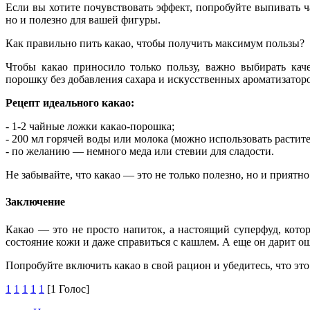
Если вы хотите почувствовать эффект, попробуйте выпивать ча
но и полезно для вашей фигуры.
Как правильно пить какао, чтобы получить максимум пользы?
Чтобы какао приносило только пользу, важно выбирать кач
порошку без добавления сахара и искусственных ароматизатор
Рецепт идеального какао:
- 1-2 чайные ложки какао-порошка;
- 200 мл горячей воды или молока (можно использовать растите
- по желанию — немного меда или стевии для сладости.
Не забывайте, что какао — это не только полезно, но и прият
Заключение
Какао — это не просто напиток, а настоящий суперфуд, кото
состояние кожи и даже справиться с кашлем. А еще он дарит о
Попробуйте включить какао в свой рацион и убедитесь, что эт
1
1
1
1
1
[1 Голос]