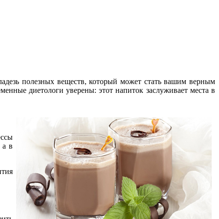
ладезь полезных веществ, который может стать вашим верным
еменные диетологи уверены: этот напиток заслуживает места в
ессы
 а в
ития
зить