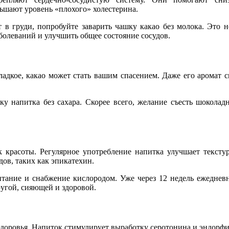
ньшают уровень «плохого» холестерина.
в груди, попробуйте заварить чашку какао без молока. Это не
болеваний и улучшить общее состояние сосудов.
адкое, какао может стать вашим спасением. Даже его аромат с
у напитка без сахара. Скорее всего, желание съесть шоколад
 красоты. Регулярное употребление напитка улучшает тексту
ов, таких как эпикатехин.
итание и снабжение кислородом. Уже через 12 недель ежеднев
ругой, сияющей и здоровой.
 здоровья. Напиток стимулирует выработку серотонина и эндорф