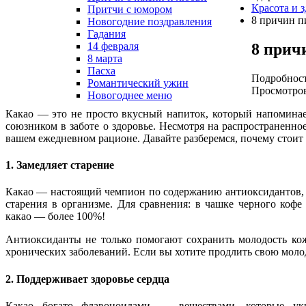
Красота и 
Притчи с юмором
8 причин п
Новогодние поздравления
Гадания
8 прич
14 февраля
8 марта
Пасха
Подробнос
Романтический ужин
Просмотров
Новогоднее меню
Какао — это не просто вкусный напиток, который напоминае
союзником в заботе о здоровье. Несмотря на распространенно
вашем ежедневном рационе. Давайте разберемся, почему стоит 
1. Замедляет старение
Какао — настоящий чемпион по содержанию антиоксидантов, 
старения в организме. Для сравнения: в чашке черного коф
какао — более 100%!
Антиоксиданты не только помогают сохранить молодость ко
хронических заболеваний. Если вы хотите продлить свою молод
2. Поддерживает здоровье сердца
Какао богато флавоноидами — веществами, которые укр