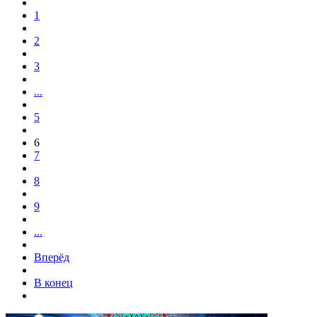
1
2
3
...
5
6
7
8
9
...
Вперёд
В конец