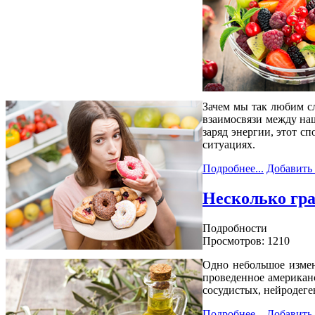
Зачем мы так любим с
взаимосвязи между наш
заряд энергии, этот с
ситуациях.
Подробнее...
Добавить
Несколько гра
Подробности
Просмотров: 1210
Одно небольшое измен
проведенное американс
сосудистых, нейродеге
Подробнее...
Добавить