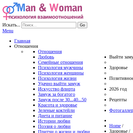
Искать...
Go
Menu
Главная
Отношения
Отношения
Любовь
Выйти зам
Семейные отношения
Психология мужчины
Здоровье
Психология женщины
Психология жизни
Позитивно
Удачно выйти замуж
Искусство флирта
2026 год
Замуж за богатого
Замуж после 30...40...50
Рецепты
Красота и здоровье
Зеленые коктейли
Фотогаллер
Диета и питание
Истории любви
Home
/
Поэзия о любви
Здоровье
/
Притчи о жизни и любви