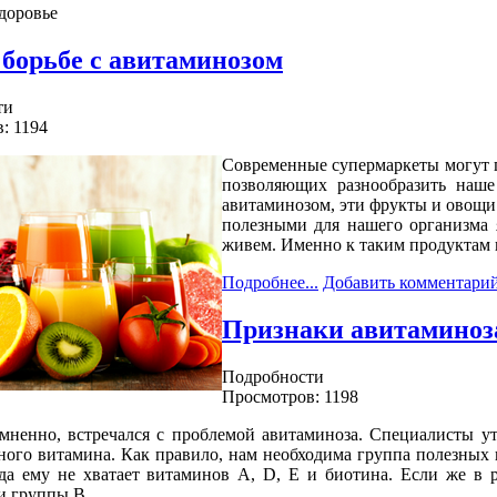
здоровье
 борьбе с авитаминозом
ти
: 1194
Современные супермаркеты могут п
позволяющих разнообразить наше
авитаминозом, эти фрукты и овощи
полезными для нашего организма 
живем. Именно к таким продуктам 
Подробнее...
Добавить комментари
Признаки авитаминоз
Подробности
Просмотров: 1198
мненно, встречался с проблемой авитаминоза. Специалисты ут
ного витамина. Как правило, нам необходима группа полезных 
да ему не хватает витаминов A, D, E и биотина. Если же в р
и группы B.