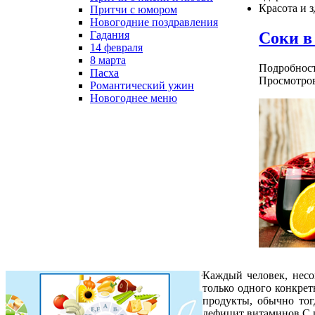
Красота и 
Притчи с юмором
Новогодние поздравления
Соки в
Гадания
14 февраля
8 марта
Подробнос
Пасха
Просмотров
Романтический ужин
Новогоднее меню
Каждый человек, несо
только одного конкрет
продукты, обычно тог
дефицит витаминов C 