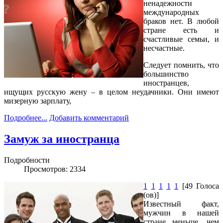
ненадежности
международных
браков нет. В любой
стране есть и
счастливые семьи, и
несчастные.
Следует помнить, что
большинство
иностранцев,
ищущих русскую жену – в целом неудачники. Они имеют
мизерную зарплату,
Подробнее...
Добавить комментарий
Замуж за иностранца
Подробности
Просмотров: 2334
1
1
1
1
1
[49 Голоса
(ов)]
Известный факт,
мужчин в нашей
стране меньше, чем