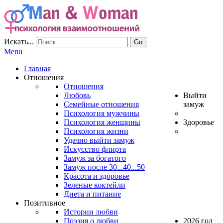
Искать...
Go
Menu
Главная
Отношения
Отношения
Любовь
Выйти
Семейные отношения
замуж
Психология мужчины
Психология женщины
Здоровье
Психология жизни
Удачно выйти замуж
Искусство флирта
Замуж за богатого
Замуж после 30...40...50
Красота и здоровье
Зеленые коктейли
Диета и питание
Позитивное
Истории любви
Поэзия о любви
2026 год