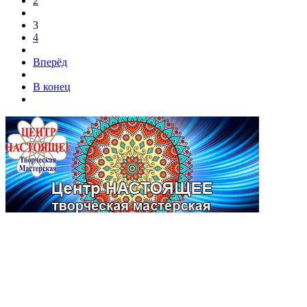
2
3
4
Вперёд
В конец