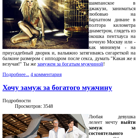
шампанское в
джакузи, заниматься
любовью на
бархатном диване в
полтора километра
диаметром, глядеть из
окошка пентхауса на
ночную Москву или -
как минимум - на
приусадебный дворик и, вальяжно затягиваясь сигареткой на
балконе размером с ипподром после секса, думать "Какая же я
везучая!" Ты же
замужем за богатым мужчиной
!
Подробнее...
4 комментария
Хочу замуж за богатого мужчину
Подробности
Просмотров: 3548
Любая девушка
лелеет мечту
выйти
замуж за
состоятельного