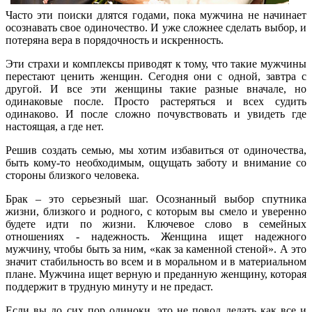
Часто эти поиски длятся годами, пока мужчина не начинает
осознавать свое одиночество. И уже сложнее сделать выбор, и
потеряна вера в порядочность и искренность.
Эти страхи и комплексы приводят к тому, что такие мужчины
перестают ценить женщин. Сегодня они с одной, завтра с
другой. И все эти женщины такие разные вначале, но
одинаковые после. Просто растеряться и всех судить
одинаково. И после сложно почувствовать и увидеть где
настоящая, а где нет.
Решив создать семью, мы хотим избавиться от одиночества,
быть кому-то необходимым, ощущать заботу и внимание со
стороны близкого человека.
Брак – это серьезный шаг. Осознанный выбор спутника
жизни, близкого и родного, с которым вы смело и уверенно
будете идти по жизни. Ключевое слово в семейных
отношениях - надежность. Женщина ищет надежного
мужчину, чтобы быть за ним, «как за каменной стеной». А это
значит стабильность во всем и в моральном и в материальном
плане. Мужчина ищет верную и преданную женщину, которая
поддержит в трудную минуту и не предаст.
Если вы до сих пор одиноки, это не повод делать как все и