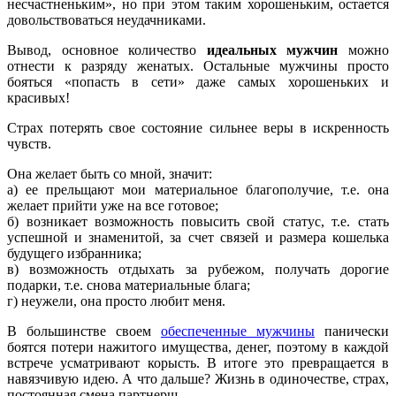
несчастненьким», но при этом таким хорошеньким, остается
довольствоваться неудачниками.
Вывод, основное количество
идеальных мужчин
можно
отнести к разряду женатых. Остальные мужчины просто
бояться «попасть в сети» даже самых хорошеньких и
красивых!
Страх потерять свое состояние сильнее веры в искренность
чувств.
Она желает быть со мной, значит:
а) ее прельщают мои материальное благополучие, т.е. она
желает прийти уже на все готовое;
б) возникает возможность повысить свой статус, т.е. стать
успешной и знаменитой, за счет связей и размера кошелька
будущего избранника;
в) возможность отдыхать за рубежом, получать дорогие
подарки, т.е. снова материальные блага;
г) неужели, она просто любит меня.
В большинстве своем
обеспеченные мужчины
панически
боятся потери нажитого имущества, денег, поэтому в каждой
встрече усматривают корысть. В итоге это превращается в
навязчивую идею. А что дальше? Жизнь в одиночестве, страх,
постоянная смена партнерш.