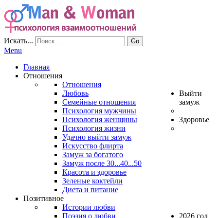
Искать...
Go
Menu
Главная
Отношения
Отношения
Любовь
Выйти
Семейные отношения
замуж
Психология мужчины
Психология женщины
Здоровье
Психология жизни
Удачно выйти замуж
Искусство флирта
Замуж за богатого
Замуж после 30...40...50
Красота и здоровье
Зеленые коктейли
Диета и питание
Позитивное
Истории любви
Поэзия о любви
2026 год