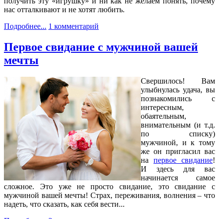
получить эту «игрушку» и ни как не желаем понять, почему
нас отталкивают и не хотят любить.
Подробнее...
1 комментарий
Первое свидание с мужчиной вашей
мечты
Свершилось! Вам
улыбнулась удача, вы
познакомились с
интересным,
обаятельным,
внимательным (и т.д.
по списку)
мужчиной, и к тому
же он пригласил вас
на
первое свидание
!
И здесь для вас
начинается самое
сложное. Это уже не просто свидание, это свидание с
мужчиной вашей мечты! Страх, переживания, волнения – что
надеть, что сказать, как себя вести...