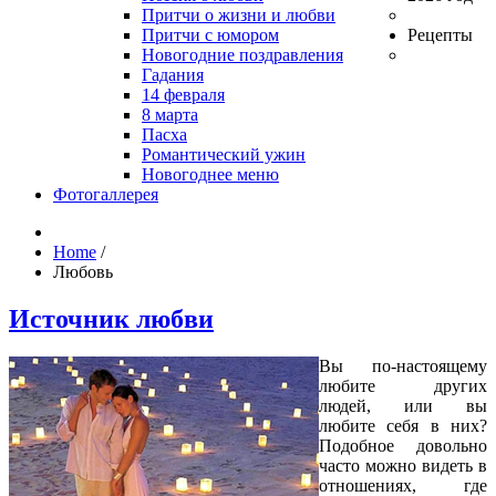
Притчи о жизни и любви
Притчи с юмором
Рецепты
Новогодние поздравления
Гадания
14 февраля
8 марта
Пасха
Романтический ужин
Новогоднее меню
Фотогаллерея
Home
/
Любовь
Источник любви
Вы по-настоящему
любите других
людей, или вы
любите себя в них?
Подобное довольно
часто можно видеть в
отношениях, где