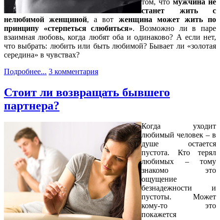
том, что
мужчина не
станет жить с
нелюбимой женщиной
, а вот
женщина может жить по
принципу «стерпеться слюбиться»
. Возможно ли в паре
взаимная любовь, когда любят оба и одинаково? А если нет,
что выбрать: любить или быть любимой? Бывает ли «золотая
середина» в чувствах?
Подробнее...
3 комментария
Стоит ли возвращать бывшего
партнера?
Когда уходит
любимый человек – в
душе остается
пустота. Кто терял
любимых – тому
знакомо это
ощущение
безнадежности и
пустоты. Может
кому-то это
покажется