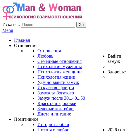
Искать...
Go
Menu
Главная
Отношения
Отношения
Любовь
Выйти
Семейные отношения
замуж
Психология мужчины
Психология женщины
Здоровье
Психология жизни
Удачно выйти замуж
Искусство флирта
Замуж за богатого
Замуж после 30...40...50
Красота и здоровье
Зеленые коктейли
Диета и питание
Позитивное
Истории любви
Поэзия о любви
2026 год