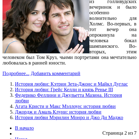
из голливудских
вечеринок и было
особенно
волнительно для
Холмс. Во-первых, в
тот вечер она
опрокинула на
человека бокал
шампанского. Во-
вторых, этим
человеком был Том Круз, чьими портретами она мечтательно
любовалась в ранней юности.
Подробнее...
Добавить комментарий
История любви: Кэтрин Зета-Джонс и Майкл Дуглас
История любви: Грейс Келли и князь Ренье III
Федерико Феллини и Джульетта Мазина. История
любви
Агата Кристи и Макс Мэллоун: история любви
Джордж и Амаль Клуни: история любви
История любви Мэрилин Монро и Джо Ди Маджо
В начало
Страница 2 из 7