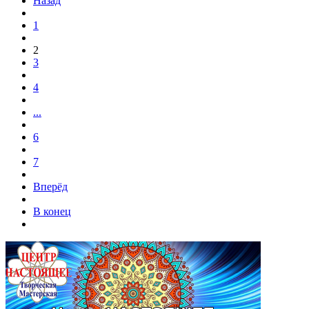
Назад
1
2
3
4
...
6
7
Вперёд
В конец