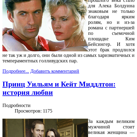
прошлого века стало
для Алека Болдуина
знаковым не только
благодаря ярким
ролям, но и из-за
романа с партнершей
по съемочной
площадке Ким
Бейсингер. И хотя
этот брак продлился
не так уж и долго, они были одной из самых харизматичных и
темпераментных голливудских пар.
Подробнее...
Добавить комментарий
Принц Уильям и Кейт Миддлтон:
история любви
Подробности
Просмотров: 1175
За каждым великим
мужчиной стоит
великая женщина —