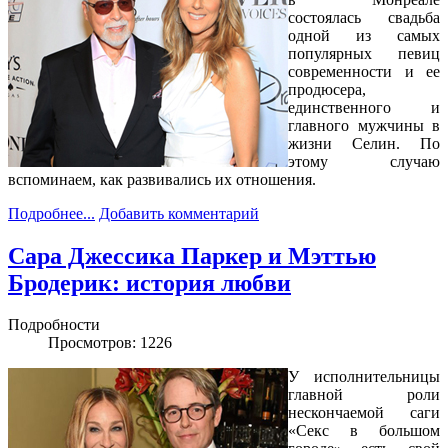
состоялась свадьба
одной из самых
популярных певиц
современности и ее
продюсера,
единственного и
главного мужчины в
жизни Селин. По
этому случаю
вспоминаем, как развивались их отношения.
Подробнее...
Добавить комментарий
Сара Джессика Паркер и Мэттью
Бродерик: история любви
Подробности
Просмотров: 1226
У исполнительницы
главной роли
нескончаемой саги
«Секс в большом