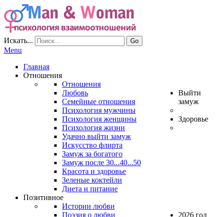
Искать...
Go
Menu
Главная
Отношения
Отношения
Любовь
Выйти
Семейные отношения
замуж
Психология мужчины
Психология женщины
Здоровье
Психология жизни
Удачно выйти замуж
Искусство флирта
Замуж за богатого
Замуж после 30...40...50
Красота и здоровье
Зеленые коктейли
Диета и питание
Позитивное
Истории любви
Поэзия о любви
2026 год