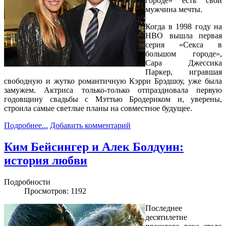
городе» есть свой
мужчина мечты.
Когда в 1998 году на
HBO вышла первая
серия «Секса в
большом городе»,
Сара Джессика
Паркер, игравшая
свободную и жутко романтичную Кэрри Брэдшоу, уже была
замужем. Актриса только-только отпраздновала первую
годовщину свадьбы с Мэттью Бродериком и, уверены,
строила самые светлые планы на совместное будущее.
Подробнее...
Добавить комментарий
Ким Бейсингер и Алек Болдуин:
история любви
Подробности
Просмотров: 1192
Последнее
десятилетие