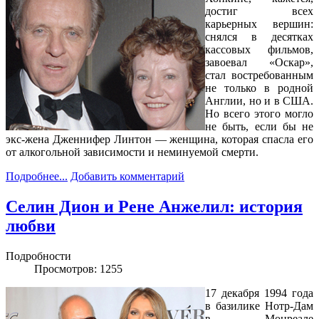
достиг всех
карьерных вершин:
снялся в десятках
кассовых фильмов,
завоевал «Оскар»,
стал востребованным
не только в родной
Англии, но и в США.
Но всего этого могло
не быть, если бы не
экс-жена Дженнифер Линтон — женщина, которая спасла его
от алкогольной зависимости и неминуемой смерти.
Подробнее...
Добавить комментарий
Селин Дион и Рене Анжелил: история
любви
Подробности
Просмотров: 1255
17 декабря 1994 года
в базилике Нотр-Дам
в Монреале