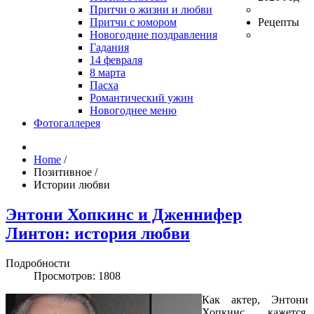
Притчи о жизни и любви
Притчи с юмором
Рецепты
Новогодние поздравления
Гадания
14 февраля
8 марта
Пасха
Романтический ужин
Новогоднее меню
Фотогаллерея
Home
/
Позитивное
/
Истории любви
Энтони Хопкинс и Дженнифер
Линтон: история любви
Подробности
Просмотров: 1808
Как актер, Энтони
Хопкинс, кажется,