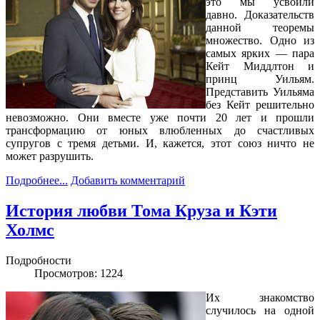
это мы усвоили
давно. Доказательств
данной теоремы
множество. Одно из
самых ярких — пара
Кейт Миддлтон и
принц Уильям.
Представить Уильяма
без Кейт решительно
невозможно. Они вместе уже почти 20 лет и прошли
трансформацию от юных влюбленных до счастливых
супругов с тремя детьми. И, кажется, этот союз ничто не
может разрушить.
Подробнее...
Добавить комментарий
История любви Тома Круза и Кэти
Холмс
Подробности
Просмотров: 1224
Их знакомство
случилось на одной