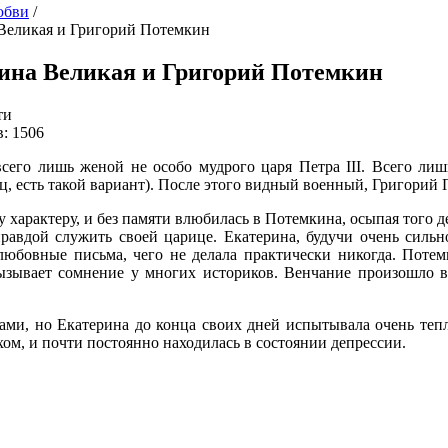
юбви
/
Великая и Григорий Потемкин
ина Великая и Григорий Потемкин
ти
: 1506
сего лишь женой не особо мудрого царя Петра III. Всего лиш
ц, есть такой вариант). После этого видный военный, Григорий 
 характеру, и без памяти влюбилась в Потемкина, осыпая того д
правдой служить своей царице. Екатерина, будучи очень силь
юбовные письма, чего не делала практически никогда. Потем
ызывает сомнение у многих историков. Венчание произошло в
ами, но Екатерина до конца своих дней испытывала очень теп
ухом, и почти постоянно находилась в состоянии депрессии.