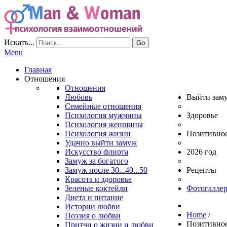
Искать...
Go
Menu
Главная
Отношения
Отношения
Любовь
Выйти зам
Семейные отношения
Психология мужчины
Здоровье
Психология женщины
Психология жизни
Позитивно
Удачно выйти замуж
Искусство флирта
2026 год
Замуж за богатого
Замуж после 30...40...50
Рецепты
Красота и здоровье
Зеленые коктейли
Фотогаллер
Диета и питание
Истории любви
Home
/
Поэзия о любви
Позитивно
Притчи о жизни и любви