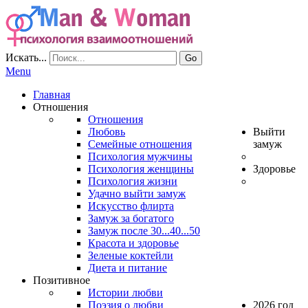
Искать...
Go
Menu
Главная
Отношения
Отношения
Любовь
Выйти
Семейные отношения
замуж
Психология мужчины
Психология женщины
Здоровье
Психология жизни
Удачно выйти замуж
Искусство флирта
Замуж за богатого
Замуж после 30...40...50
Красота и здоровье
Зеленые коктейли
Диета и питание
Позитивное
Истории любви
Поэзия о любви
2026 год