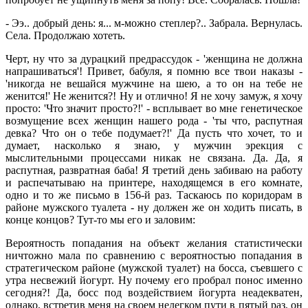
- Ээ.. добрый день: я... м-можно степлер?.. Забрала. Вернулась.
Села. Продолжаю хотеть.
Черт, ну что за дурацкий предрассудок - 'женщина не должна
напрашиваться'! Привет, бабуля, я помню все твои наказы -
'никогда не вешайся мужчине на шею, а то он на тебе не
женится!' Не женится?! Ну и отлично! Я не хочу замуж, я хочу
просто: 'Что значит просто?!' - всплывает во мне генетическое
возмущение всех женщин нашего рода - 'ты что, распутная
девка? Что он о тебе подумает?!' Да пусть что хочет, то и
думает, насколько я знаю, у мужчин эрекция с
мыслительными процессами никак не связана. Да. Да, я
распутная, развратная баба! Я третий день забиваю на работу
и распечатываю на принтере, находящемся в его комнате,
одно и то же письмо в 156-й раз. Таскаюсь по коридорам в
районе мужского туалета - ну должен же он ходить писать, в
конце концов? Тут-то мы его и заловим:
Вероятность попадания на объект желания статистически
ничтожно мала по сравнению с вероятностью попадания в
стратегическом районе (мужской туалет) на босса, съевшего с
утра несвежий йогурт. Ну почему его пробрал понос именно
сегодня?! Да, босс под воздействием йогурта неадекватен,
однако, встретив меня на своем нелегком пути в пятый раз, он