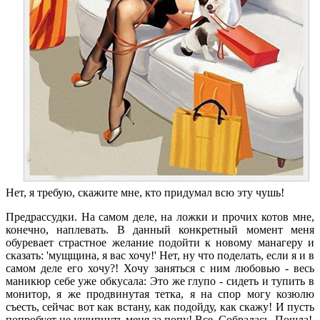
Нет, я требую, скажите мне, кто придумал всю эту чушь!
Предрассудки. На самом деле, на ложки и прочих котов мне,
конечно, наплевать. В данный конкретный момент меня
обуревает страстное желание подойти к новому манагеру и
сказать: 'мущщина, я вас хочу!' Нет, ну что поделать, если я и в
самом деле его хочу?! Хочу заняться с ним любовью - весь
маникюр себе уже обкусала: Это же глупо - сидеть и тупить в
монитор, я же продвинутая тетка, я на спор могу козюлю
съесть, сейчас вот как встану, как подойду, как скажу! И пусть
попробует не ущипнуть меня за попу! Все. Собралась. Пошла!