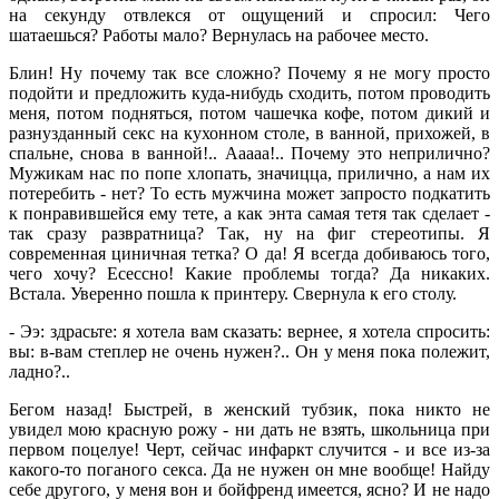
на секунду отвлекся от ощущений и спросил: Чего
шатаешься? Работы мало? Вернулась на рабочее место.
Блин! Ну почему так все сложно? Почему я не могу просто
подойти и предложить куда-нибудь сходить, потом проводить
меня, потом подняться, потом чашечка кофе, потом дикий и
разнузданный секс на кухонном столе, в ванной, прихожей, в
спальне, снова в ванной!.. Ааааа!.. Почему это неприлично?
Мужикам нас по попе хлопать, значицца, прилично, а нам их
потеребить - нет? То есть мужчина может запросто подкатить
к понравившейся ему тете, а как энта самая тетя так сделает -
так сразу развратница? Так, ну на фиг стереотипы. Я
современная циничная тетка? О да! Я всегда добиваюсь того,
чего хочу? Есессно! Какие проблемы тогда? Да никаких.
Встала. Уверенно пошла к принтеру. Свернула к его столу.
- Ээ: здрасьте: я хотела вам сказать: вернее, я хотела спросить:
вы: в-вам степлер не очень нужен?.. Он у меня пока полежит,
ладно?..
Бегом назад! Быстрей, в женский тубзик, пока никто не
увидел мою красную рожу - ни дать не взять, школьница при
первом поцелуе! Черт, сейчас инфаркт случится - и все из-за
какого-то поганого секса. Да не нужен он мне вообще! Найду
себе другого, у меня вон и бойфренд имеется, ясно? И не надо