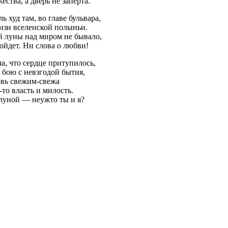
ества, а дверь не заперта.
ь худ там, во главе бульвара,
изи вселенской полыньи.
й луны над миром не бывало,
ойдет. Ни слова о любви!
а, что сердце притупилось,
 бою с невзгодой бытия,
овь свежим-свежа
-то власть и милость.
 луной — неужто ты и я?