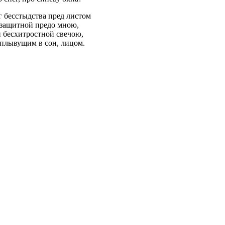
г бесстыдства пред листом
ззащитной предо мною,
и бесхитростной свечою,
 плывущим в сон, лицом.