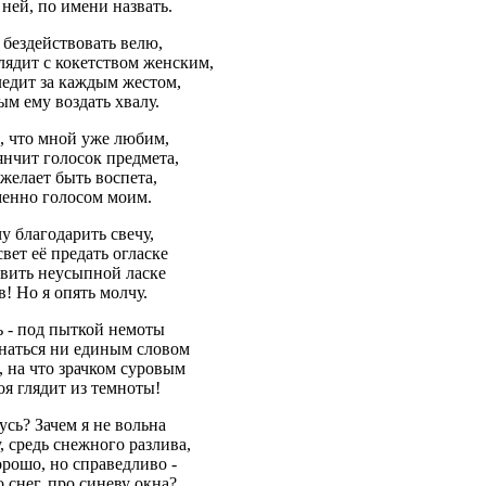
в ней, по имени назвать.
 бездействовать велю,
лядит с кокетством женским,
ледит за каждым жестом,
м ему воздать хвалу.
, что мной уже любим,
янчит голосок предмета,
желает быть воспета,
менно голосом моим.
чу благодарить свечу,
ет её предать огласке
авить неусыпной ласке
в! Но я опять молчу.
ь - под пыткой немоты
знаться ни единым словом
о, на что зрачком суровым
я глядит из темноты!
сь? Зачем я не вольна
, средь снежного разлива,
орошо, но справедливо -
о снег, про синеву окна?