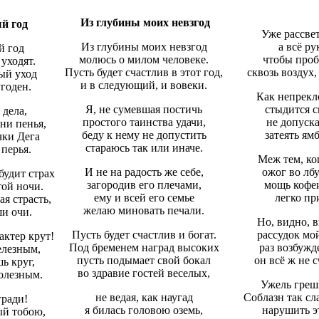
Из глубины моих невзгод
й год
Уже рассвет
Из глубины моих невзгод
а всё ру
й год
молюсь о милом человеке.
чтобы проб
 уходят.
Пусть будет счастлив в этот год,
сквозь воздух,
ый уход
и в следующий, и вовеки.
угоден.
Как непрекл
Я, не сумевшая постичь
стыдится с
дела,
простого таинства удачи,
не допуска
ни пенья,
беду к нему не допустить
затеять ям
чки Дега
стараюсь так или иначе.
перья.
Меж тем, ко
И не на радость же себе,
ожог во лб
збудит страх
загородив его плечами,
мощь кофе
той ночи.
ему и всей его семье
легко пр
я страсть,
желаю миновать печали.
ши очи.
Но, видно, 
Пусть будет счастлив и богат.
рассудок мой
актер крут!
Под бременем наград высоких
раз возбужд
елезным,
пусть подымает свой бокал
он всё ж не 
ь круг,
во здравие гостей веселых,
олезным.
Ужель грешн
не ведая, как наугад
Соблазн так сл
гради!
я билась головою оземь,
нарушить э
ый тобою,