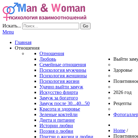
Искать...
Go
Menu
Главная
Отношения
Отношения
Любовь
Выйти зам
Семейные отношения
Психология мужчины
Здоровье
Психология женщины
Психология жизни
Позитивно
Удачно выйти замуж
Искусство флирта
2026 год
Замуж за богатого
Замуж после 30...40...50
Рецепты
Красота и здоровье
Зеленые коктейли
Фотогаллер
Диета и питание
Истории любви
Home
/
Поэзия о любви
Позитивно
Притчи о жизни и любви