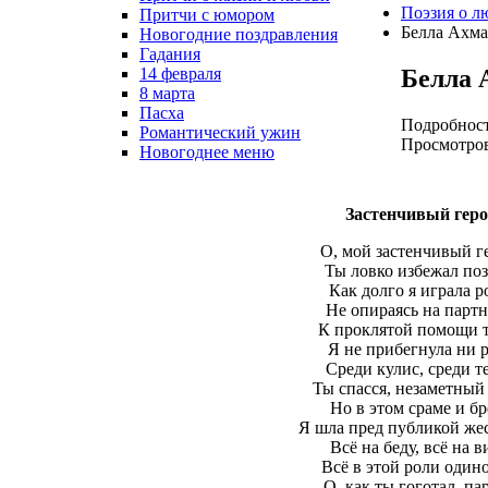
Поэзия о л
Притчи с юмором
Белла Ахма
Новогодние поздравления
Гадания
Белла 
14 февраля
8 марта
Пасха
Подробнос
Романтический ужин
Просмотров
Новогоднее меню
Застенчивый гер
О, мой застенчивый г
Ты ловко избежал поз
Как долго я играла р
Не опираясь на партн
К проклятой помощи 
Я не прибегнула ни р
Среди кулис, среди т
Ты спасся, незаметный 
Но в этом сраме и б
Я шла пред публикой жес
Всё на беду, всё на в
Всё в этой роли один
О, как ты гоготал, па