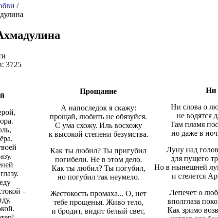
юбви
/
дулина
Ахмадулина
ти
: 3725
Ни 
Прощание
ой
Ни слова о лю
А напоследок я скажу:
ерой,
не водятся 
прощай, любить не обязуйся.
ора.
Там пламя пос
С ума схожу. Иль восхожу
оль,
но даже в ноч
к высокой степени безумства.
ёра.
твоей
Луну над голов
Как ты любил? Ты пригубил
азу.
для пущего тр
погибели. Не в этом дело.
еней
Но в нынешней лу
Как ты любил? Ты погубил,
глазу.
и стелется А
но погубил так неумело.
реду
токой -
Лепечет о люб
Жестокость промаха... О, нет
иду,
вполглаза поко
тебе прощенья. Живо тело,
окой.
Как зримо воз
и бродит, видит белый свет,
ртер!