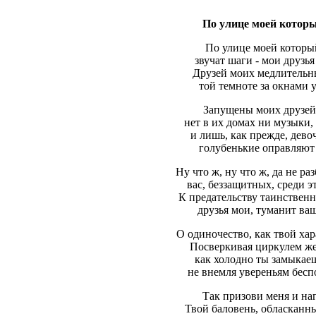
По улице моей которы
По улице моей которы
звучат шаги - мои друзья
Друзей моих медлительн
той темноте за окнами 
Запущены моих друзей 
нет в их домах ни музыки, 
и лишь, как прежде, дево
голубенькие оправляют 
Ну что ж, ну что ж, да не ра
вас, беззащитных, среди э
К предательству таинственна
друзья мои, туманит ва
О одиночество, как твой хар
Посверкивая циркулем ж
как холодно ты замыкаеш
не внемля увереньям бесп
Так призови меня и на
Твой баловень, обласканн