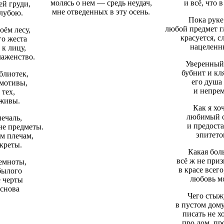
молясь о нем — средь неудач,
и всё, что 
ей груди,
мне отведенных в эту осень.
лубою.
Пока руке
любой предмет г
оём лесу,
красуется, с
го жеста
нацеленны
 к лицу,
лаженство.
Уверенный
бубнит и кл
блиотек,
его душа 
 мотивы,
и непре
 тех,
 живы.
Как я хо
любимый св
печаль,
и предост
не предметы.
эпитето
м плечам,
екреты.
Какая бол
всё ж не при
темноты,
в красе всег
былого
любовь мо
 черты
 снова
Чего стыжу
в пустом дому
писать не х
про дом, пр