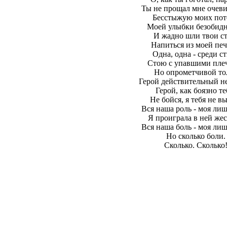
Ты не прощал мне очев
Бесстыжую моих пот
Моей улыбки безобидн
И жадно шли твои ст
Напиться из моей печ
Одна, одна - среди с
Стою с упавшими пле
Но опрометчивой то
Герой действительный не
Герой, как боязно те
Не бойся, я тебя не в
Вся наша роль - моя лиш
Я проиграла в ней жес
Вся наша боль - моя лиш
Но сколько боли.
Сколько. Сколько