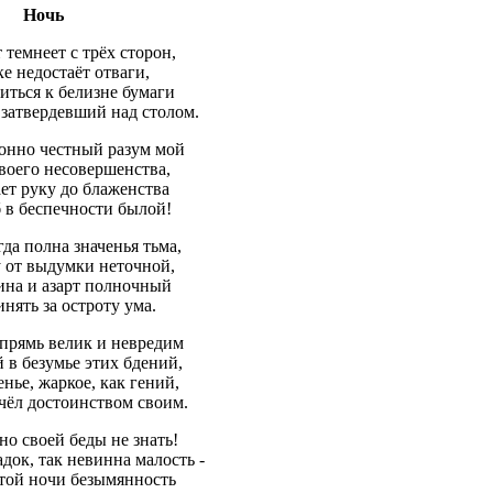
Ночь
 темнеет с трёх сторон,
ке недостаёт отваги,
иться к белизне бумаги
 затвердевший над столом.
онно честный разум мой
воего несовершенства,
ет руку до блаженства
б в беспечности былой!
гда полна значенья тьма,
у от выдумки неточной,
ина и азарт полночный
инять за остроту ума.
впрямь велик и невредим
 в безумье этих бдений,
енье, жаркое, как гений,
счёл достоинством своим.
о своей беды не знать!
адок, так невинна малость -
той ночи безымянность