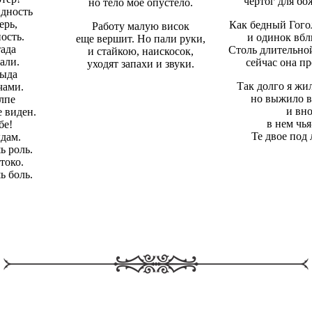
чертог для бож
но тело мое опустело.
идность
ерь,
Как бедный Гогол
Работу малую висок
ость.
и одинок вбл
еще вершит. Но пали руки,
ада
Столь длительно
и стайкою, наискосок,
али.
сейчас она пр
уходят запахи и звуки.
тыда
Так долго я жил
чами.
но выжило в
лпе
и вн
 виден.
в нем чья
бе!
Те двое под
ыдам.
ь роль.
токо.
ь боль.
!