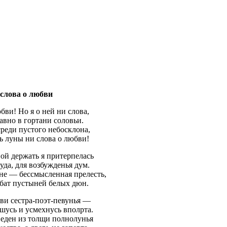
слова о любви
бви! Но я о ней ни слова,
давно в гортани соловьи.
реди пустого небосклона,
ь луны ни слова о любви!
ой держать я притерпелась
уда, для возбужденья дум.
не — бессмысленная прелесть,
рбат пустыней белых дюн.
ви сестра-поэт-певунья —
шусь и усмехнусь вполрта.
веден из толщи полнолунья