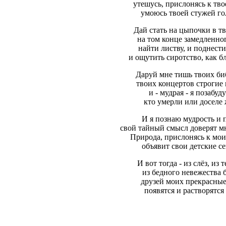
утешусь, прислонясь к тво
умоюсь твоей стужей го
Дай стать на цыпочки в тв
на том конце замедленно
найти листву, и поднести
и ощутить сиротство, как б
Даруй мне тишь твоих би
твоих концертов строгие
и - мудрая - я позабуду
кто умерли или доселе
И я познаю мудрость и 
свой тайный смысл доверят м
Природа, прислонясь к мои
объявит свои детские с
И вот тогда - из слёз, из 
из бедного невежества 
друзей моих прекрасные
появятся и растворятся