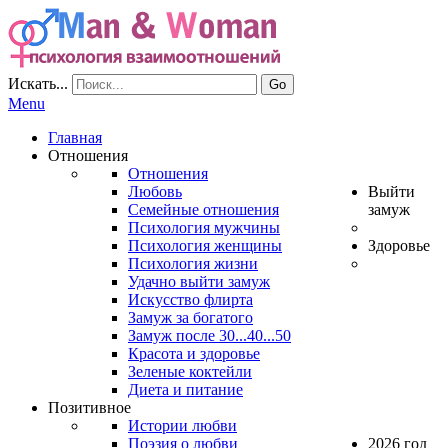
Искать...
Go
Menu
Главная
Отношения
Отношения
Любовь
Выйти
Семейные отношения
замуж
Психология мужчины
Психология женщины
Здоровье
Психология жизни
Удачно выйти замуж
Искусство флирта
Замуж за богатого
Замуж после 30...40...50
Красота и здоровье
Зеленые коктейли
Диета и питание
Позитивное
Истории любви
Поэзия о любви
2026 год