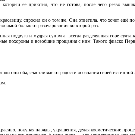
 который её приютил, что не готова, после чего резво вышл
 красавицу, спросил он о том же. Она ответила, что хочет ещё п
осимой болью от разочарования во второй раз.
нная подруга и мудрая супруга, всегда разделявшая горе султана
дные похороны и всеобщие прощания с ним. Такого фиаско Пер
 ушли они оба, счастливые от радости осознания своей истинной
ам.
асиво, покупая наряды, украшения, делая косметические процеду