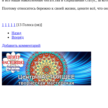
и все наши накопленные богатства и социальный статус, за ко
Поэтому относитесь бережно к своей жизни, цените всё, что он
1
1
1
1
1
[13 Голоса (ов)]
Назад
Вперёд
Добавить комментарий