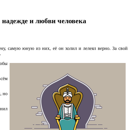
, надежде и любви человека
ну, самую юную из них, её он холил и лелеял верно. За свой
.
тобы
всём
, но
мнил