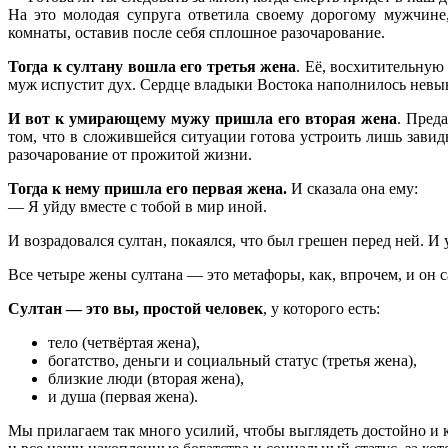
На это молодая супруга ответила своему дорогому мужчине,
комнаты, оставив после себя сплошное разочарование.
Тогда к султану вошла его третья жена
. Её, восхитительную
муж испустит дух. Сердце владыки Востока наполнилось невын
И вот к умирающему мужу пришла его вторая жена
. Преда
том, что в сложившейся ситуации готова устроить лишь зави
разочарование от прожитой жизни.
Тогда к нему пришла его первая жена.
И сказала она ему:
— Я уйду вместе с тобой в мир иной.
И возрадовался султан, покаялся, что был грешен перед ней. И
Все четыре жены султана — это метафоры, как, впрочем, и он с
Султан — это вы, простой человек
, у которого есть:
тело (четвёртая жена),
богатство, деньги и социальный статус (третья жена),
близкие люди (вторая жена),
и душа (первая жена).
Мы прилагаем так много усилий, чтобы выглядеть достойно и кр