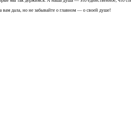
торые мы так держимся. А наша душа — это единственное, что со
а вам дала, но не забывайте о главном — о своей душе!