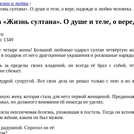
изни и любви
/
знь султана». О душе и теле, о вере, надежде и любви человека
 «Жизнь султана». О душе и теле, о вере
ти
: 1349
разу четыре жены! Большой любовью одарил султан четвёртую же
 в подарок от него драгоценные украшения и роскошные наряды
ь за пределы своих владений, он всегда её брал с собой, ч
не сбежит.
удрой супругой. Все свои дела он решал только с нею и во 
нную жену, которая стала для него первой женщиной. Преданная
ржал, но должного внимания ей никогда не уделял.
лела неизлечимая болезнь, уложившая в постель. Тогда он вспо
им жёнам, каким он был мужем.
и радушной. Спросил он её:
дом?