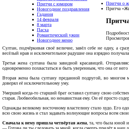
Притчи о ж
Притчи с юмором
Притча «Жи
Новогодние поздравления
Гадания
Притча
14 февраля
8 марта
Пасха
Подробнос
Романтический ужин
Просмотров
Новогоднее меню
Султан, подчёркивая своё величие, завёл себе не одну, а с
весёлый нрав и исключительное радушие она изрядно получала
Третья жена султана была завидной красавицей. Отправляяс
одновременно похвастаться и быть уверенным, что она от него 
Вторая жена была султану преданной подругой, во многом м
доверял её исключительному уму.
Умерший когда-то старший брат оставил султану свою собстве
старая. Любвеобильная, но ненавистная ему. Он её просто соде
Однажды великому восточному властелину стало худо. Его одо
всю свою жизнь и стал задавать волнующие вопросы всем сво
Сначала к нему пришла четвёртая жена
, та, что была юной 
— Готова ли ты следовать за мной, когда смерть придёт в наш 