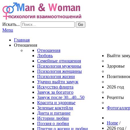
Искать...
Go
Menu
Главная
Отношения
Отношения
Любовь
Выйти зам
Семейные отношения
Психология мужчины
Здоровье
Психология женщины
Психология жизни
Позитивно
Удачно выйти замуж
Искусство флирта
2026 год
Замуж за богатого
Замуж после 30...40...50
Рецепты
Красота и здоровье
Зеленые коктейли
Фотогаллер
Диета и питание
Истории любви
Home
/
Поэзия о любви
2026 год
/
Притчи о жизни и любви