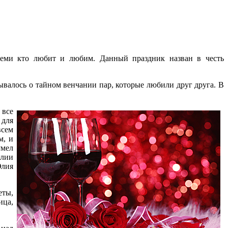
еми кто любит и любим. Данный праздник назван в честь
ывалось о тайном венчании пар, которые любили друг друга. В
 все
 для
всем
м, и
умел
Юлии
Юлия
еты,
ица,