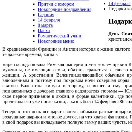
14 февраля
Притчи с юмором
Подарки ко
Новогодние поздравления
Гадания
Подарк
14 февраля
8 марта
Пасха
День Свят
Романтический ужин
христианск
Новогоднее меню
В средневековой Франции и Англии история о жизни святого В
те далекие времена, когда в
мире господствовала Римская империя и «на земле» правил Кл
мужчины, не имеющие семьи, обязаны сражаться за своего ке
женщин. А христианин Валентин,являющийся обычным вра
влюблённым и поэтому под покровом ночи совершал обряд в
святого Валентина кинули в тюрьму, и вынесли ему при
познакомиться с дочерью главного надзирателя тюрьмы — Ю
свое первое признание в любви, в форме валентинки, где п
прочитала его уже после казни, а казнь была 14 февраля 286 год
Теперь в этот день все дарят своим любимым разные подарки
воздушные шарики и многое другое, на что хватит фантазии. 
в свой подарок вы вкладываете полную гамму ваших чувств,