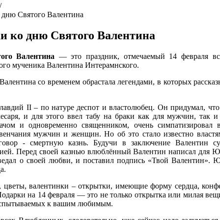
/
 дню Святого Валентина
и ко дню Святого Валентина
ого Валентина
— это праздник, отмечаемый 14 февраля вс
ого мученика Валентина Интерамнского.
алентина со временем обрастала легендами, в которых рассказ
авдий II – по натуре деспот и властолюбец. Он придумал, что
саря, и для этого ввел табу на браки как для мужчин, так и
чом и одновременно священником, очень симпатизировал 
енчания мужчин и женщин. Но об это стало известно властя
говор - смертную казнь. Будучи в заключение Валентин с
лией. Перед своей казнью влюблённый Валентин написал для 
оведал о своей любви, и поставил подпись «Твой Валентин». 
а.
, цветы, валентинки – открытки, имеющие форму сердца, конф
Подарки на 14 февраля — это не только открытка или милая вещ
 испытываемых к вашим любимым.