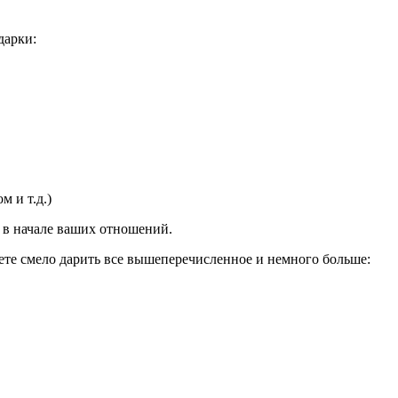
дарки:
м и т.д.)
о в начале ваших отношений.
те смело дарить все вышеперечисленное и немного больше: