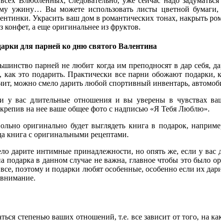
всех Влюбленных, следовательно, уже сейчас надо задуматься
ому ужину… Вы можете использовать листы цветной бумаги,
нтинки. Украсить ваш дом в романтических тонах, накрыть ром
з конфет, а еще оригинальнее из фруктов.
арки для парней ко дню святого Валентина
ьшинство парней не любит когда им преподносят в дар себя, да
, как это подарить. Практически все парни обожают подарки, 
чит, можно смело дарить любой спортивный инвентарь, автомоби
и у вас длительные отношения и вы уверены в чувствах ваш
крепив на нее ваше общее фото с надписью «Я Тебя Люблю».
ольно оригинально будет выглядеть книга в подарок, наприме
да книга с оригинальными рецептами.
ло дарите интимные принадлежности, но опять же, если у вас 
а подарка в данном случае не важна, главное чтобы это было 
 все, поэтому и подарки любят особенные, особенно если их дар
 внимание.
ся степенью ваших отношений, т.е. все зависит от того, на ка