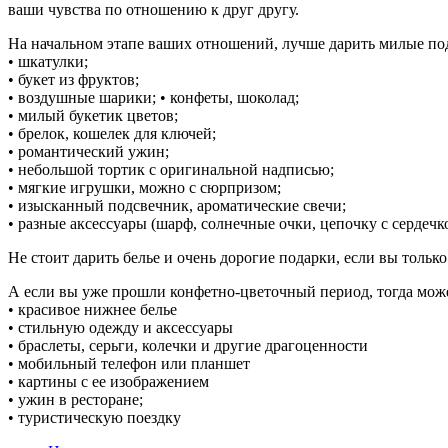
ваши чувства по отношению к друг другу.
На начальном этапе ваших отношений, лучше дарить милые по
• шкатулки;
• букет из фруктов;
• воздушные шарики; • конфеты, шоколад;
• милый букетик цветов;
• брелок, кошелек для ключей;
• романтический ужин;
• небольшой тортик с оригинальной надписью;
• мягкие игрушки, можно с сюрпризом;
• изысканный подсвечник, ароматические свечи;
• разные аксессуары (шарф, солнечные очки, цепочку с сердечко
Не стоит дарить белье и очень дорогие подарки, если вы тольк
А если вы уже прошли конфетно-цветочный период, тогда може
• красивое нижнее белье
• стильную одежду и аксессуары
• браслеты, серьги, колечки и другие драгоценности
• мобильный телефон или планшет
• картины с ее изображением
• ужин в ресторане;
• туристическую поездку