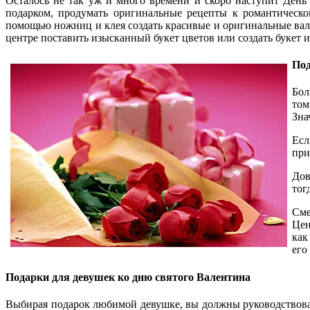
Осталось не так уж и много времени и скоро наступит День 
подарком, продумать оригинальные рецепты к романтическ
помощью ножниц и клея создать красивые и оригинальные вале
центре поставить изысканный букет цветов или создать букет и
Под
Бол
том
Зна
Есл
при
Дов
тог
Сме
Цен
как
его
Подарки для девушек ко дню святого Валентина
Выбирая подарок любимой девушке, вы должны руководствовать