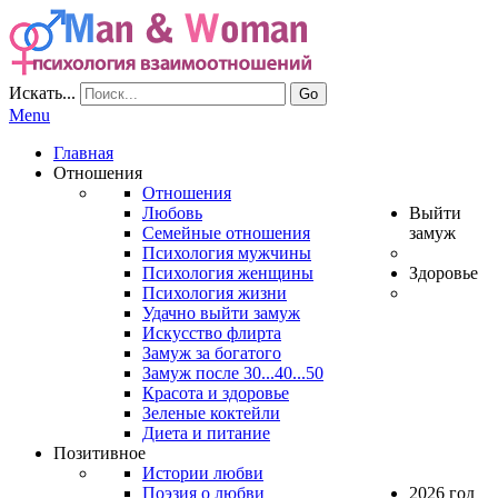
Искать...
Go
Menu
Главная
Отношения
Отношения
Любовь
Выйти
Семейные отношения
замуж
Психология мужчины
Психология женщины
Здоровье
Психология жизни
Удачно выйти замуж
Искусство флирта
Замуж за богатого
Замуж после 30...40...50
Красота и здоровье
Зеленые коктейли
Диета и питание
Позитивное
Истории любви
Поэзия о любви
2026 год