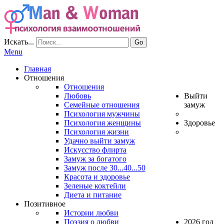
Искать...
Go
Menu
Главная
Отношения
Отношения
Любовь
Выйти
Семейные отношения
замуж
Психология мужчины
Психология женщины
Здоровье
Психология жизни
Удачно выйти замуж
Искусство флирта
Замуж за богатого
Замуж после 30...40...50
Красота и здоровье
Зеленые коктейли
Диета и питание
Позитивное
Истории любви
Поэзия о любви
2026 год