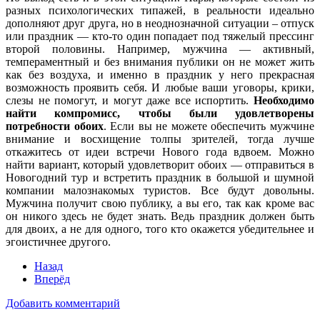
разных психологических типажей, в реальности идеально
дополняют друг друга, но в неоднозначной ситуации – отпуск
или праздник — кто-то один попадает под тяжелый прессинг
второй половины. Например, мужчина — активный,
темпераментный и без внимания публики он не может жить
как без воздуха, и именно в праздник у него прекрасная
возможность проявить себя. И любые ваши уговоры, крики,
слезы не помогут, и могут даже все испортить.
Необходимо
найти компромисс, чтобы были удовлетворены
потребности обоих
. Если вы не можете обеспечить мужчине
внимание и восхищение толпы зрителей, тогда лучше
откажитесь от идеи встречи Нового года вдвоем. Можно
найти вариант, который удовлетворит обоих — отправиться в
Новогодний тур и встретить праздник в большой и шумной
компании малознакомых туристов. Все будут довольны.
Мужчина получит свою публику, а вы его, так как кроме вас
он никого здесь не будет знать. Ведь праздник должен быть
для двоих, а не для одного, того кто окажется убедительнее и
эгоистичнее другого.
Назад
Вперёд
Добавить комментарий