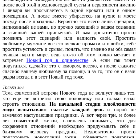
после всей этой предновогодней суеты и нервозности именно
1 января вы просыпаетесь в одной кровати или в одном
помещении. А после вместе убираетесь на кухне и моете
посуду после праздника. Вероятно это всего лишь сценарий,
написанный не вами, но прочно засевший в вашем сознании
и ставший вашей привычкой. И вам достаточно просто
поменять этот сценарий или написать свой. Простить
любимому мужчине все его мелкие промахи и ошибки, себе
простить усталость и срывы, понять, что именно вы оба самая
лучшая пара в мире, ведь кто-то об этом только мечтает и
встречает
Новый год в одиночестве
. А если так тянет
поругаться, сделайте это с юмором, весело, а после скажите
спасибо вашему любимому за помощь и за то, что он с вами
рядом всегда и в этот Новый год тоже.
Только мы
Тема совместной встречи Нового года не волнует лишь тех,
кто еще не встретил свою половинку или только начал
строить отношения.
На начальной стадии влюбленности
люди испытывают счастье каждый день
и порой не
замечают наступающие праздники. А вот через три, и более
лет совместной жизни, начинаешь понимать, что для
сохранения отношений необходимо придумывать себе и
близкому человеку праздник. Недостаточно просто
приготовить новогодний ужин, обменяться подарками,