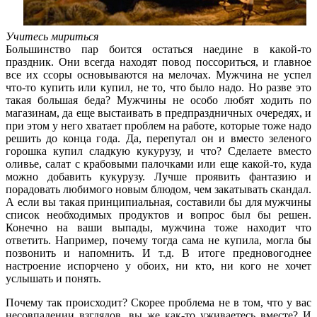
Учитесь мириться
Большинство пар боится остаться наедине в какой-то
праздник. Они всегда находят повод поссориться, и главное
все их ссоры основываются на мелочах. Мужчина не успел
что-то купить или купил, не то, что было надо. Но разве это
такая большая беда? Мужчины не особо любят ходить по
магазинам, да еще выстаивать в предпраздничных очередях, и
при этом у него хватает проблем на работе, которые тоже надо
решить до конца года. Да, перепутал он и вместо зеленого
горошка купил сладкую кукурузу, и что? Сделаете вместо
оливье, салат с крабовыми палочками или еще какой-то, куда
можно добавить кукурузу. Лучше проявить фантазию и
порадовать любимого новым блюдом, чем закатывать скандал.
А если вы такая принципиальная, составили бы для мужчины
список необходимых продуктов и вопрос был бы решен.
Конечно на ваши выпады, мужчина тоже находит что
ответить. Например, почему тогда сама не купила, могла бы
позвонить и напомнить. И т.д. В итоге предновогоднее
настроение испорчено у обоих, ни кто, ни кого не хочет
услышать и понять.
Почему так происходит? Скорее проблема не в том, что у вас
несовпадении взглядов, вы же как-то уживаетесь вместе? И