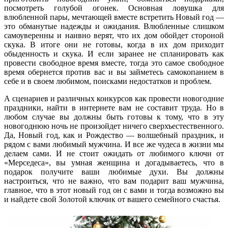
посмотреть голубой огонек. Основная ловушка для
влюбленной пары, мечтающей вместе встретить Новый год —
это обманутые надежды и ожидания. Влюбленные слишком
самоуверенны и наивно верят, что их дом обойдет стороной
скука. В итоге они не готовы, когда в их дом приходит
обыденность и скука. И если заранее не спланировать как
провести свободное время вместе, тогда это самое свободное
время обернется против вас и вы займетесь самокопанием в
себе и в своем любимом, поисками недостатков и проблем.
А сценариев и различных конкурсов как провести новогодние
праздники, найти в интернете вам не составит труда. Но в
любом случае вы должны быть готовы к тому, что в эту
новогоднюю ночь не произойдет ничего сверхъестественного.
Да, Новый год, как и Рождество — волшебный праздник, и
рядом с вами любимый мужчина. И все же чудеса в жизни мы
делаем сами. И не стоит ожидать от любимого ключи от
«Мерседеса», вы умная женщина и догадываетесь, что в
подарок получите ваши любимые духи. Вы должны
настроиться, что не важно, что вам подарит ваш мужчина,
главное, что в этот новый год он с вами и тогда возможно вы
и найдете свой Золотой ключик от вашего семейного счастья.