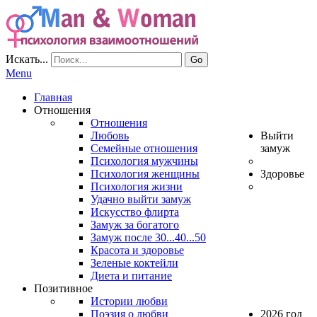
Искать...
Go
Menu
Главная
Отношения
Отношения
Любовь
Выйти
Семейные отношения
замуж
Психология мужчины
Психология женщины
Здоровье
Психология жизни
Удачно выйти замуж
Искусство флирта
Замуж за богатого
Замуж после 30...40...50
Красота и здоровье
Зеленые коктейли
Диета и питание
Позитивное
Истории любви
Поэзия о любви
2026 год