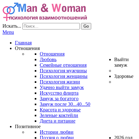
Искать...
Go
Menu
Главная
Отношения
Отношения
Любовь
Выйти
Семейные отношения
замуж
Психология мужчины
Психология женщины
Здоровье
Психология жизни
Удачно выйти замуж
Искусство флирта
Замуж за богатого
Замуж после 30...40...50
Красота и здоровье
Зеленые коктейли
Диета и питание
Позитивное
Истории любви
Поэзия о любви
2026 год