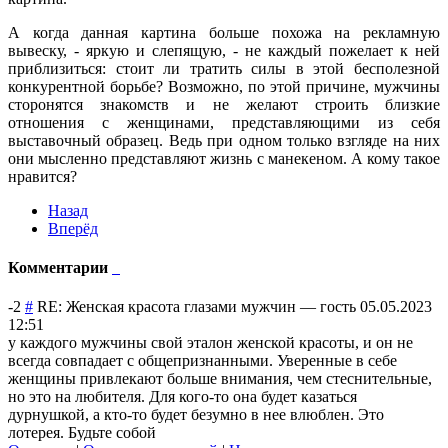
А когда данная картина больше похожа на рекламную
вывеску, - яркую и слепящую, - не каждый пожелает к ней
приблизиться: стоит ли тратить силы в этой бесполезной
конкурентной борьбе? Возможно, по этой причине, мужчины
сторонятся знакомств и не желают строить близкие
отношения с женщинами, представляющими из себя
выставочный образец. Ведь при одном только взгляде на них
они мысленно представляют жизнь с манекеном. А кому такое
нравится?
Назад
Вперёд
Комментарии
-2
#
RE: Женская красота глазами мужчин
—
гость
05.05.2023
12:51
у каждого мужчины свой эталон женской красоты, и он не
всегда совпадает с общепризнанными. Уверенные в себе
женщины привлекают больше внимания, чем стеснительные,
но это на любителя. Для кого-то она будет казаться
дурнушкой, а кто-то будет безумно в нее влюблен. Это
лотерея. Будьте собой