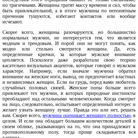
но трагичными. Женщины тратят массу времени и сил, чтобы
быть привлекательной, а в итоге мужчины по непонятным
причинам тушуются, избегают контактов или вообще
исчезают.
Скорее всего, женщины разочаруются, но большинство
нормальных мужчин, не интересуется тем, что является
модным и трендовым. И порой они не могут понять, как
модно или стильно смотрится женщина. Да, есть
определенные крючки, за которые мужское внимание
цепляется. Психологи даже разработали свою теорию
касательно визуальных акцентов, которые говорят о мужском
характере. Например, если вначале мужчина обратил
внимание на женские ноги, вывод, он предпочитает властных
и независимых женщин. Если на грудь, перед вами любитель
случайных половых связей. Женские попы больше всего
привлекают тех мужчин, в которых природные инстинкты
преобладают над остальными человеческими. Когда смотрит
на лицо, следовательно, испытывает определенный интерес и
желает узнать женщину лучше. Правда это или нет, решать
вам. Скорее всего,
мужчина оценивает женщину полностью
, в
целом. И если она обладает большим количеством деталей в
своем облике, указывающих на то, что она принадлежит к
противоположному полу, тогда проще складывается вся
картина.