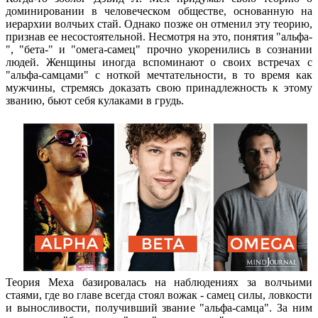
доминировании в человеческом обществе, основанную на
иерархии волчьих стай. Однако позже он отменил эту теорию,
признав ее несостоятельной. Несмотря на это, понятия "альфа-
", "бета-" и "омега-самец" прочно укоренились в сознании
людей. Женщины иногда вспоминают о своих встречах с
"альфа-самцами" с ноткой мечтательности, в то время как
мужчины, стремясь доказать свою принадлежность к этому
званию, бьют себя кулаками в грудь.
Теория Меха базировалась на наблюдениях за волчьими
стаями, где во главе всегда стоял вожак - самец силы, ловкости
и выносливости, получивший звание "альфа-самца". За ним