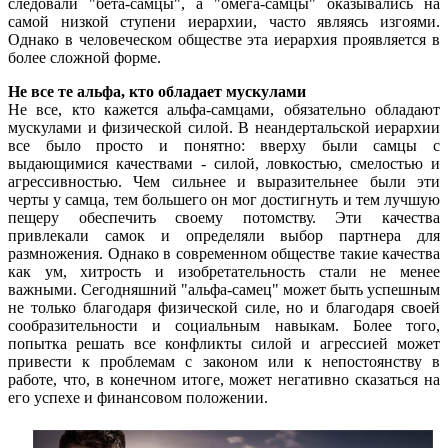
следовали "бета-самцы", а "омега-самцы" оказывались на
самой низкой ступени иерархии, часто являясь изгоями.
Однако в человеческом обществе эта иерархия проявляется в
более сложной форме.
Не все те альфа, кто обладает мускулами
Не все, кто кажется альфа-самцами, обязательно обладают
мускулами и физической силой. В неандертальской иерархии
все было просто и понятно: вверху были самцы с
выдающимися качествами - силой, ловкостью, смелостью и
агрессивностью. Чем сильнее и выразительнее были эти
черты у самца, тем большего он мог достигнуть и тем лучшую
пещеру обеспечить своему потомству. Эти качества
привлекали самок и определяли выбор партнера для
размножения. Однако в современном обществе такие качества
как ум, хитрость и изобретательность стали не менее
важными. Сегодняшний "альфа-самец" может быть успешным
не только благодаря физической силе, но и благодаря своей
сообразительности и социальным навыкам. Более того,
попытка решать все конфликты силой и агрессией может
привести к проблемам с законом или к непостоянству в
работе, что, в конечном итоге, может негативно сказаться на
его успехе и финансовом положении.