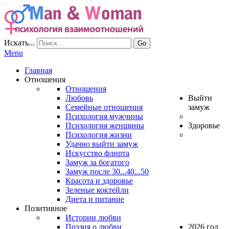
Искать...
Go
Menu
Главная
Отношения
Отношения
Любовь
Выйти
Семейные отношения
замуж
Психология мужчины
Психология женщины
Здоровье
Психология жизни
Удачно выйти замуж
Искусство флирта
Замуж за богатого
Замуж после 30...40...50
Красота и здоровье
Зеленые коктейли
Диета и питание
Позитивное
Истории любви
Поэзия о любви
2026 год