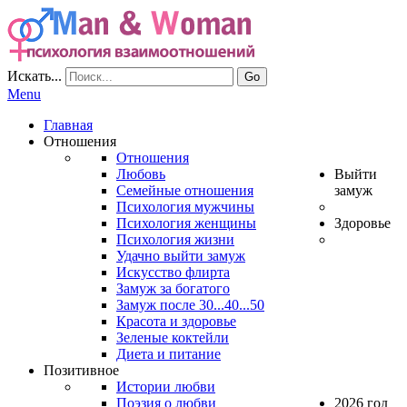
Искать...
Go
Menu
Главная
Отношения
Отношения
Любовь
Выйти
Семейные отношения
замуж
Психология мужчины
Психология женщины
Здоровье
Психология жизни
Удачно выйти замуж
Искусство флирта
Замуж за богатого
Замуж после 30...40...50
Красота и здоровье
Зеленые коктейли
Диета и питание
Позитивное
Истории любви
Поэзия о любви
2026 год