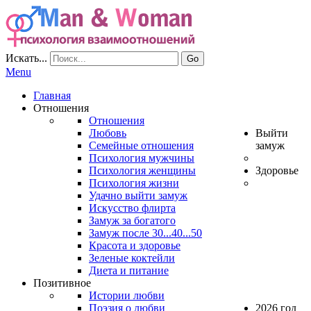
Искать...
Go
Menu
Главная
Отношения
Отношения
Любовь
Выйти
Семейные отношения
замуж
Психология мужчины
Психология женщины
Здоровье
Психология жизни
Удачно выйти замуж
Искусство флирта
Замуж за богатого
Замуж после 30...40...50
Красота и здоровье
Зеленые коктейли
Диета и питание
Позитивное
Истории любви
Поэзия о любви
2026 год