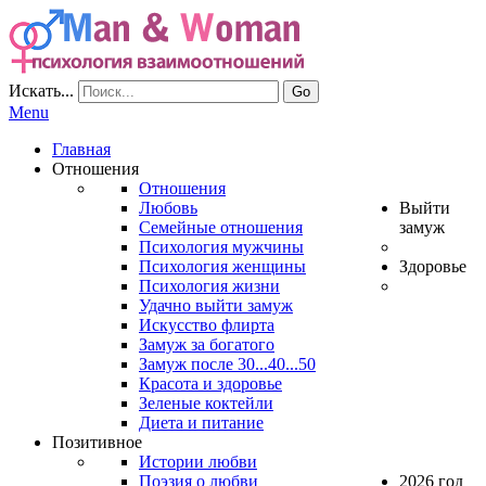
Искать...
Go
Menu
Главная
Отношения
Отношения
Любовь
Выйти
Семейные отношения
замуж
Психология мужчины
Психология женщины
Здоровье
Психология жизни
Удачно выйти замуж
Искусство флирта
Замуж за богатого
Замуж после 30...40...50
Красота и здоровье
Зеленые коктейли
Диета и питание
Позитивное
Истории любви
Поэзия о любви
2026 год