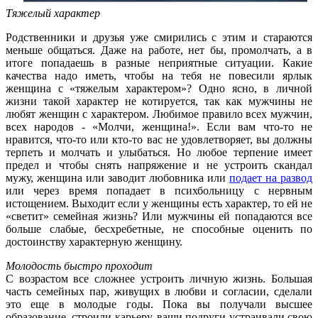
Тяжелый характер
Родственники и друзья уже смирились с этим и стараются
меньше общаться. Даже на работе, нет бы, промолчать, а в
итоге попадаешь в разные неприятные ситуации. Какие
качества надо иметь, чтобы на тебя не повесили ярлык
женщина с «тяжелым характером»? Одно ясно, в личной
жизни такой характер не котируется, так как мужчины не
любят женщин с характером. Любимое правило всех мужчин,
всех народов - «Молчи, женщина!». Если вам что-то не
нравится, что-то или кто-то вас не удовлетворяет, вы должны
терпеть и молчать и улыбаться. Но любое терпение имеет
предел и чтобы снять напряжение и не устроить скандал
мужу, женщина или заводит любовника или
подает на развод
или через время попадает в психбольницу с нервным
истощением. Выходит если у женщины есть характер, то ей не
«светит» семейная жизнь? Или мужчины ей попадаются все
больше слабые, бесхребетные, не способные оценить по
достоинству характерную женщину.
Молодость быстро проходит
С возрастом все сложнее устроить личную жизнь. Большая
часть семейных пар, живущих в любви и согласии, сделали
это еще в молодые годы. Пока вы получали высшее
образование, строили карьеру, ваши подруги устраивали свою