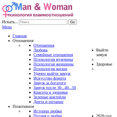
Искать...
Go
Menu
Главная
Отношения
Отношения
Любовь
Выйти
Семейные отношения
замуж
Психология мужчины
Психология женщины
Здоровье
Психология жизни
Удачно выйти замуж
Искусство флирта
Замуж за богатого
Замуж после 30...40...50
Красота и здоровье
Зеленые коктейли
Диета и питание
Позитивное
Истории любви
Поэзия о любви
2026 год