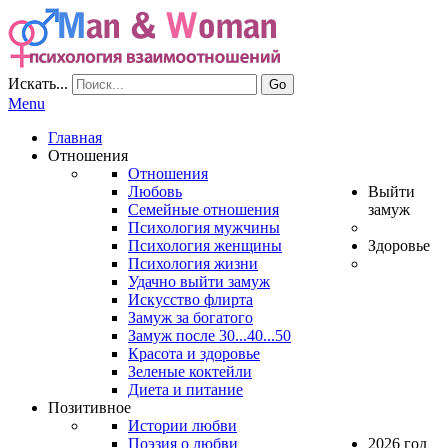
Искать...
Go
Menu
Главная
Отношения
Отношения
Любовь
Выйти
Семейные отношения
замуж
Психология мужчины
Психология женщины
Здоровье
Психология жизни
Удачно выйти замуж
Искусство флирта
Замуж за богатого
Замуж после 30...40...50
Красота и здоровье
Зеленые коктейли
Диета и питание
Позитивное
Истории любви
Поэзия о любви
2026 год