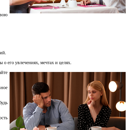
свою
ий.
о его увлечениях, мечтах и целях.
айте
вное
будь
ость