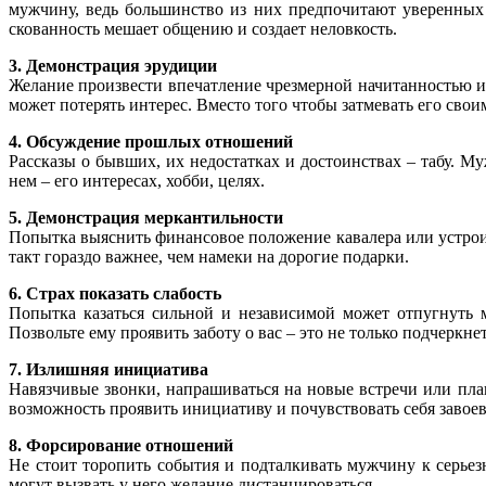
мужчину, ведь большинство из них предпочитают уверенных 
скованность мешает общению и создает неловкость.
3. Демонстрация эрудиции
Желание произвести впечатление чрезмерной начитанностью ил
может потерять интерес. Вместо того чтобы затмевать его свои
4. Обсуждение прошлых отношений
Рассказы о бывших, их недостатках и достоинствах – табу. Му
нем – его интересах, хобби, целях.
5. Демонстрация меркантильности
Попытка выяснить финансовое положение кавалера или устрои
такт гораздо важнее, чем намеки на дорогие подарки.
6. Страх показать слабость
Попытка казаться сильной и независимой может отпугнуть 
Позвольте ему проявить заботу о вас – это не только подчеркне
7. Излишняя инициатива
Навязчивые звонки, напрашиваться на новые встречи или пла
возможность проявить инициативу и почувствовать себя завоев
8. Форсирование отношений
Не стоит торопить события и подталкивать мужчину к серье
могут вызвать у него желание дистанцироваться.