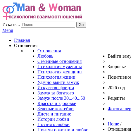
Искать...
Go
Menu
Главная
Отношения
Отношения
Любовь
Выйти зам
Семейные отношения
Психология мужчины
Здоровье
Психология женщины
Психология жизни
Позитивно
Удачно выйти замуж
Искусство флирта
2026 год
Замуж за богатого
Замуж после 30...40...50
Рецепты
Красота и здоровье
Зеленые коктейли
Фотогаллер
Диета и питание
Истории любви
Home
/
Поэзия о любви
Отношени
Притчи о жизни и любви