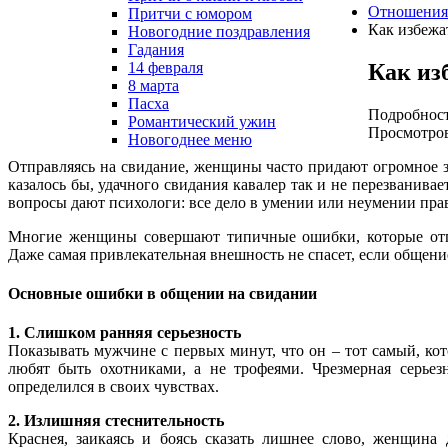
Отношения
Притчи с юмором
Как избежа
Новогодние поздравления
Гадания
Как из
14 февраля
8 марта
Пасха
Подробнос
Романтический ужин
Просмотров
Новогоднее меню
Отправляясь на свидание, женщины часто придают огромное зна
казалось бы, удачного свидания кавалер так и не перезванива
вопросы дают психологи: все дело в умении или неумении пра
Многие женщины совершают типичные ошибки, которые от
Даже самая привлекательная внешность не спасет, если общени
Основные ошибки в общении на свидании
1. Слишком ранняя серьезность
Показывать мужчине с первых минут, что он – тот самый, к
любят быть охотниками, а не трофеями. Чрезмерная серьез
определился в своих чувствах.
2. Излишняя стеснительность
Краснея, заикаясь и боясь сказать лишнее слово, женщина