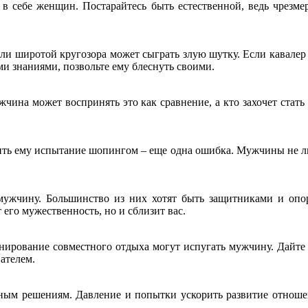
в себе женщин. Постарайтесь быть естественной, ведь чрезме
и широтой кругозора может сыграть злую шутку. Если кавалер 
ми знаниями, позвольте ему блеснуть своими.
жчина может воспринять это как сравнение, а кто захочет стат
ть ему испытание шопингом – еще одна ошибка. Мужчины не лю
мужчину. Большинство из них хотят быть защитниками и опо
т его мужественность, но и сблизит вас.
нирование совместного отдыха могут испугать мужчину. Дайте
ателем.
зным решениям. Давление и попытки ускорить развитие отнош