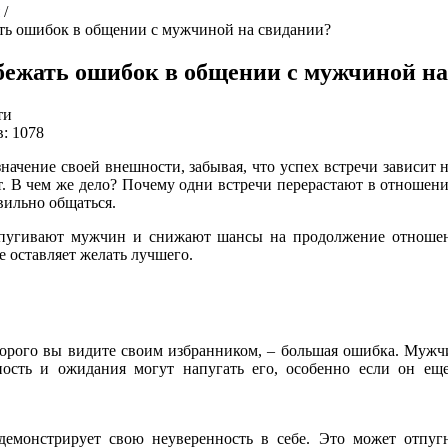
/
ть ошибок в общении с мужчиной на свидании?
бежать ошибок в общении с мужчиной на
ти
: 1078
чение своей внешности, забывая, что успех встречи зависит не
ет. В чем же дело? Почему одни встречи перерастают в отношени
вильно общаться.
пугивают мужчин и снижают шансы на продолжение отноше
е оставляет желать лучшего.
оторого вы видите своим избранником, – большая ошибка. Муж
ность и ожидания могут напугать его, особенно если он ещ
 демонстрирует свою неуверенность в себе. Это может отпуг