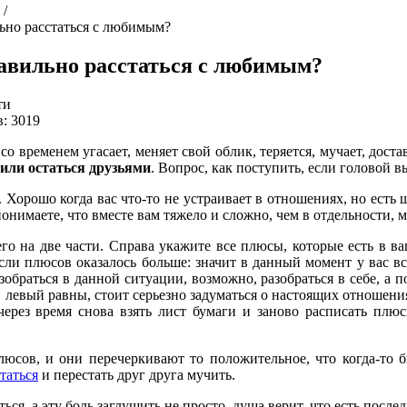
/
ьно расстаться с любимым?
авильно расстаться с любимым?
ти
: 3019
со временем угасает, меняет свой облик, теряется, мучает, дос
или остаться друзьями
. Вопрос, как поступить, если головой в
». Хорошо когда вас что-то не устраивает в отношениях, но есть
нимаете, что вместе вам тяжело и сложно, чем в отдельности, м
его на две части. Справа укажите все плюсы, которые есть в в
сли плюсов оказалось больше: значит в данный момент у вас вс
браться в данной ситуации, возможно, разобраться в себе, а п
 левый равны, стоит серьезно задуматься о настоящих отношени
через время снова взять лист бумаги и заново расписать плю
люсов, и они перечеркивают то положительное, что когда-то 
таться
и перестать друг друга мучить.
ся, а эту боль заглушить не просто, душа верит, что есть после