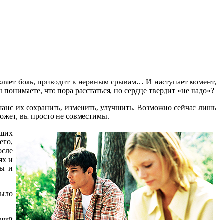
тавляет боль, приводит к нервным срывам… И наступает момент,
ы понимаете, что пора расстаться, но сердце твердит «не надо»?
 шанс их сохранить, изменить, улучшить. Возможно сейчас лишь
ожет, вы просто не совместимы.
аших
его,
осле
ях и
сы и
было
дний