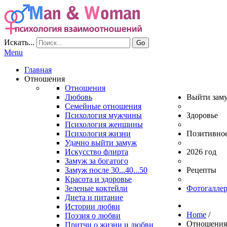
Искать...
Go
Menu
Главная
Отношения
Отношения
Любовь
Выйти зам
Семейные отношения
Психология мужчины
Здоровье
Психология женщины
Психология жизни
Позитивно
Удачно выйти замуж
Искусство флирта
2026 год
Замуж за богатого
Замуж после 30...40...50
Рецепты
Красота и здоровье
Зеленые коктейли
Фотогаллер
Диета и питание
Истории любви
Home
/
Поэзия о любви
Отношени
Притчи о жизни и любви