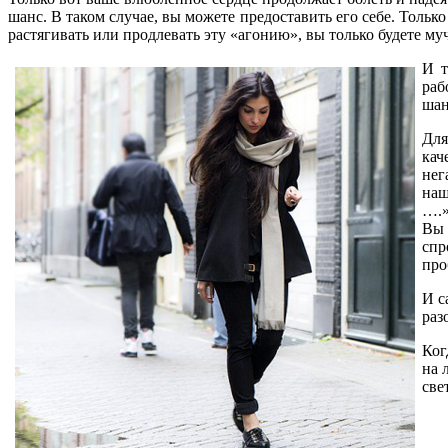
шанс. В таком случае, вы можете предоставить его себе. Тольк
растягивать или продлевать эту «агонию», вы только будете м
И т
раб
шан
Для
кач
нег
наш
….»
Вы 
спр
про
И с
раз
Ког
на 
све