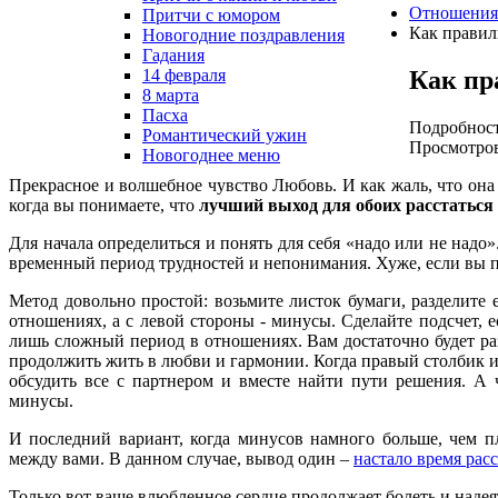
Отношения
Притчи с юмором
Как правил
Новогодние поздравления
Гадания
Как пр
14 февраля
8 марта
Пасха
Подробнос
Романтический ужин
Просмотров
Новогоднее меню
Прекрасное и волшебное чувство Любовь. И как жаль, что она 
когда вы понимаете, что
лучший выход для обоих расстаться 
Для начала определиться и понять для себя «надо или не надо
временный период трудностей и непонимания. Хуже, если вы по
Метод довольно простой: возьмите листок бумаги, разделите 
отношениях, а с левой стороны - минусы. Сделайте подсчет, е
лишь сложный период в отношениях. Вам достаточно будет разо
продолжить жить в любви и гармонии. Когда правый столбик и
обсудить все с партнером и вместе найти пути решения. А 
минусы.
И последний вариант, когда минусов намного больше, чем п
между вами. В данном случае, вывод один –
настало время расс
Только вот ваше влюбленное сердце продолжает болеть и надеять