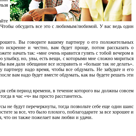
льзя
айте
 Чтобы обсудить все это с любимым/любимой. У вас ведь один
хорошего. Вы говорите вашему партнеру о его положительных
то искренне и честно, вам будет проще, потом рассказать о
ете начать так: «мне очень нравится гулять с тобой вечером в
 улыбку, но, увы, есть вещи, с которыми мне сложно мириться
обы вам дали обещание все исправить и «больше так не делать».
 партнеру надо время, чтобы все обдумать. Не забудьте и его
 после вам надо будет вместе обдумать, как вы будете решать эти
 для себя период времени, в течение которого вы должны совсем
тогда в час «ч» вы просто расстанетесь.
сы не будут перечеркнуты, тогда позвольте себе еще один шанс
стите за все, что было плохого, поблагодарите за все хорошее и
я, что он также пожелает вам любви и удачи.