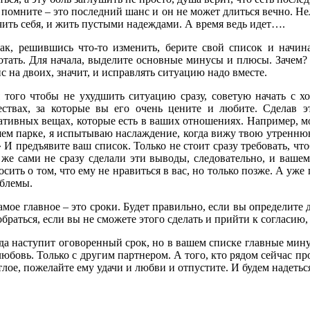
о помните – это последний шанс и он не может длиться вечно. Не
учить себя, и жить пустыми надеждами. А время ведь идет….
ак, решившись что-то изменить, берите свой список и начин
отать. Для начала, выделите основные минусы и плюсы. Зачем?
с на двоих, значит, и исправлять ситуацию надо вместе.
 того чтобы не ухудшить ситуацию сразу, советую начать с 
ествах, за которые вы его очень цените и любите. Сделав э
ативных вещах, которые есть в ваших отношениях. Например, мож
ем парке, я испытываю наслаждение, когда вижу твою утреннюю
 И предъявите ваш список. Только не стоит сразу требовать, чт
же сами не сразу сделали эти выводы, следовательно, и вашему
осить о том, что ему не нравиться в вас, но только позже. А уже
блемы.
амое главное – это сроки. Будет правильно, если вы определите
обраться, если вы не сможете этого сделать и прийти к согласию, 
да наступит оговоренный срок, но в вашем списке главные мину
любовь. Только с другим партнером. А того, кто рядом сейчас про
тлое, пожелайте ему удачи и любви и отпустите. И будем надетьс