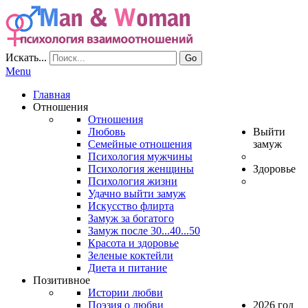
Искать...
Go
Menu
Главная
Отношения
Отношения
Любовь
Выйти
Семейные отношения
замуж
Психология мужчины
Психология женщины
Здоровье
Психология жизни
Удачно выйти замуж
Искусство флирта
Замуж за богатого
Замуж после 30...40...50
Красота и здоровье
Зеленые коктейли
Диета и питание
Позитивное
Истории любви
Поэзия о любви
2026 год