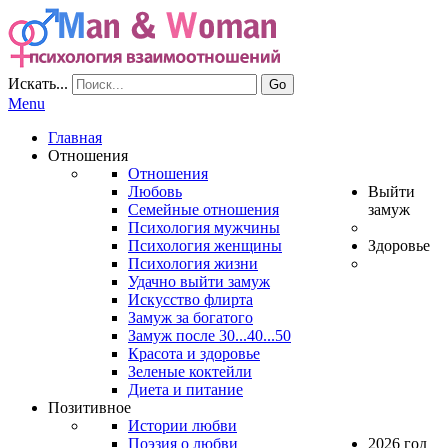
Искать...
Go
Menu
Главная
Отношения
Отношения
Любовь
Выйти
Семейные отношения
замуж
Психология мужчины
Психология женщины
Здоровье
Психология жизни
Удачно выйти замуж
Искусство флирта
Замуж за богатого
Замуж после 30...40...50
Красота и здоровье
Зеленые коктейли
Диета и питание
Позитивное
Истории любви
Поэзия о любви
2026 год